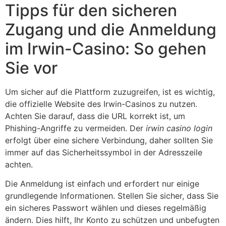
Tipps für den sicheren
Zugang und die Anmeldung
im Irwin-Casino: So gehen
Sie vor
Um sicher auf die Plattform zuzugreifen, ist es wichtig,
die offizielle Website des Irwin-Casinos zu nutzen.
Achten Sie darauf, dass die URL korrekt ist, um
Phishing-Angriffe zu vermeiden. Der
irwin casino login
erfolgt über eine sichere Verbindung, daher sollten Sie
immer auf das Sicherheitssymbol in der Adresszeile
achten.
Die Anmeldung ist einfach und erfordert nur einige
grundlegende Informationen. Stellen Sie sicher, dass Sie
ein sicheres Passwort wählen und dieses regelmäßig
ändern. Dies hilft, Ihr Konto zu schützen und unbefugten