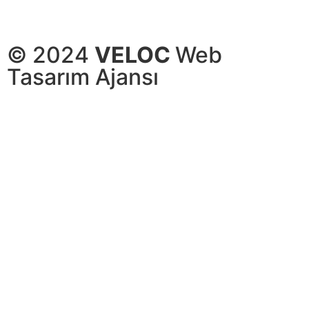
© 2024
VELOC
Web
Tasarım Ajansı