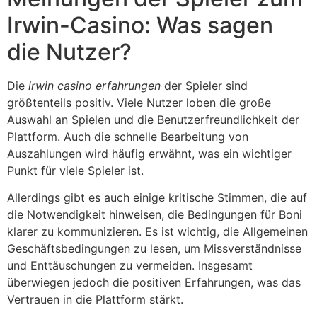
Irwin-Casino: Was sagen
die Nutzer?
Die
irwin casino erfahrungen
der Spieler sind
größtenteils positiv. Viele Nutzer loben die große
Auswahl an Spielen und die Benutzerfreundlichkeit der
Plattform. Auch die schnelle Bearbeitung von
Auszahlungen wird häufig erwähnt, was ein wichtiger
Punkt für viele Spieler ist.
Allerdings gibt es auch einige kritische Stimmen, die auf
die Notwendigkeit hinweisen, die Bedingungen für Boni
klarer zu kommunizieren. Es ist wichtig, die Allgemeinen
Geschäftsbedingungen zu lesen, um Missverständnisse
und Enttäuschungen zu vermeiden. Insgesamt
überwiegen jedoch die positiven Erfahrungen, was das
Vertrauen in die Plattform stärkt.