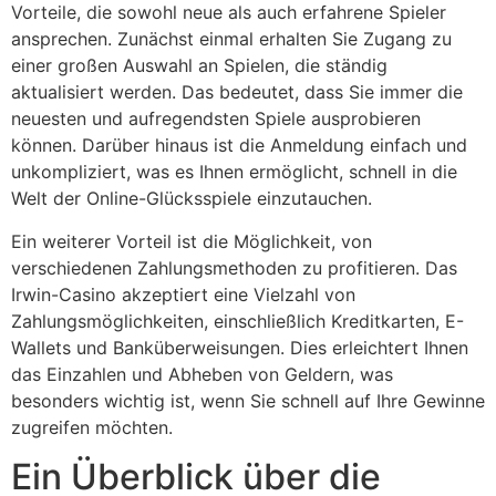
Vorteile, die sowohl neue als auch erfahrene Spieler
ansprechen. Zunächst einmal erhalten Sie Zugang zu
einer großen Auswahl an Spielen, die ständig
aktualisiert werden. Das bedeutet, dass Sie immer die
neuesten und aufregendsten Spiele ausprobieren
können. Darüber hinaus ist die Anmeldung einfach und
unkompliziert, was es Ihnen ermöglicht, schnell in die
Welt der Online-Glücksspiele einzutauchen.
Ein weiterer Vorteil ist die Möglichkeit, von
verschiedenen Zahlungsmethoden zu profitieren. Das
Irwin-Casino akzeptiert eine Vielzahl von
Zahlungsmöglichkeiten, einschließlich Kreditkarten, E-
Wallets und Banküberweisungen. Dies erleichtert Ihnen
das Einzahlen und Abheben von Geldern, was
besonders wichtig ist, wenn Sie schnell auf Ihre Gewinne
zugreifen möchten.
Ein Überblick über die