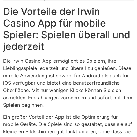
Die Vorteile der Irwin
Casino App für mobile
Spieler: Spielen überall und
jederzeit
Die Irwin Casino App ermöglicht es Spielern, ihre
Lieblingsspiele jederzeit und überall zu genießen. Diese
mobile Anwendung ist sowohl für Android als auch für
iOS verfügbar und bietet eine benutzerfreundliche
Oberfläche. Mit nur wenigen Klicks können Sie sich
anmelden, Einzahlungen vornehmen und sofort mit dem
Spielen beginnen.
Ein großer Vorteil der App ist die Optimierung für
mobile Geräte. Die Spiele sind so gestaltet, dass sie auf
kleineren Bildschirmen gut funktionieren, ohne dass die