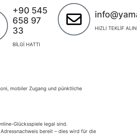
+90 545
info@yam
658 97
HIZLI TEKLİF ALIN
33
BİLGİ HATTI
 Boni, mobiler Zugang und pünktliche
nline-Glücksspiele legal sind.
Adressnachweis bereit – dies wird für die