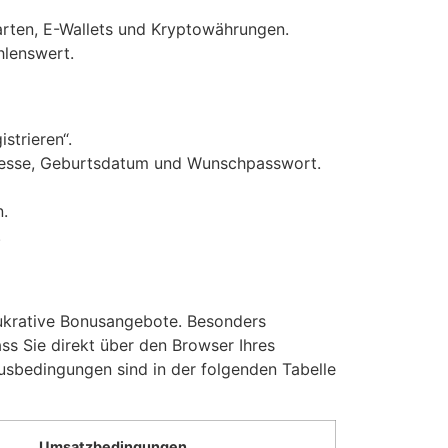
arten, E-Wallets und Kryptowährungen.
hlenswert.
strieren“.
dresse, Geburtsdatum und Wunschpasswort.
n.
.
lukrative Bonusangebote. Besonders
ss Sie direkt über den Browser Ihres
sbedingungen sind in der folgenden Tabelle
Umsatzbedingungen