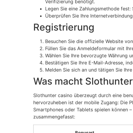
Verifizierung benötigt.
Legen Sie eine Zahlungsmethode fest: 
Überprüfen Sie Ihre Internetverbindung
Registrierung
Besuchen Sie die offizielle Website von
Füllen Sie das Anmeldeformular mit I
Wählen Sie Ihre bevorzugte Währung u
Bestätigen Sie Ihre E-Mail-Adresse, ind
Melden Sie sich an und tätigen Sie Ihr
Was macht Slothunter
Slothunter casino überzeugt durch eine ben
hervorzuheben ist der mobile Zugang: Die Pl
Smartphones oder Tablets spielen können –
zusammengefasst:
Bonusart