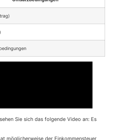
trag)
)
bedingungen
ehen Sie sich das folgende Video an: Es
eimat möglicherweise der Einkommensteuer