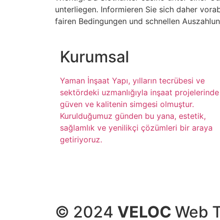
unterliegen. Informieren Sie sich daher vora
fairen Bedingungen und schnellen Auszahlun
Kurumsal
Yaman İnşaat Yapı, yılların tecrübesi ve
sektördeki uzmanlığıyla inşaat projelerinde
güven ve kalitenin simgesi olmuştur.
Kurulduğumuz günden bu yana, estetik,
sağlamlık ve yenilikçi çözümleri bir araya
getiriyoruz.
© 2024
VELOC
Web T