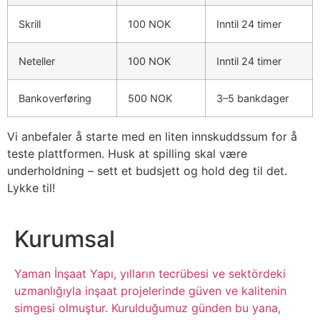
Skrill
100 NOK
Inntil 24 timer
Neteller
100 NOK
Inntil 24 timer
Bankoverføring
500 NOK
3–5 bankdager
Vi anbefaler å starte med en liten innskuddssum for å
teste plattformen. Husk at spilling skal være
underholdning – sett et budsjett og hold deg til det.
Lykke til!
Kurumsal
Yaman İnşaat Yapı, yılların tecrübesi ve sektördeki
uzmanlığıyla inşaat projelerinde güven ve kalitenin
simgesi olmuştur. Kurulduğumuz günden bu yana,