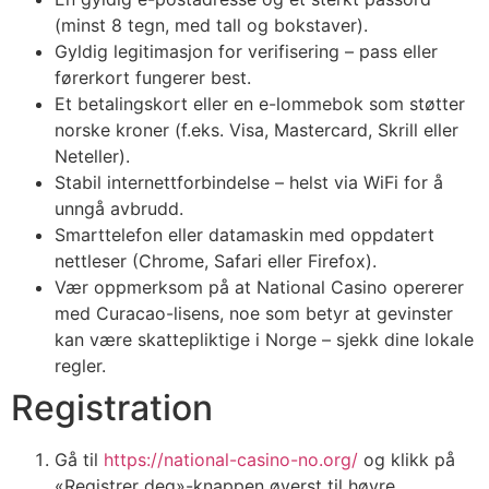
(minst 8 tegn, med tall og bokstaver).
Gyldig legitimasjon for verifisering – pass eller
førerkort fungerer best.
Et betalingskort eller en e-lommebok som støtter
norske kroner (f.eks. Visa, Mastercard, Skrill eller
Neteller).
Stabil internettforbindelse – helst via WiFi for å
unngå avbrudd.
Smarttelefon eller datamaskin med oppdatert
nettleser (Chrome, Safari eller Firefox).
Vær oppmerksom på at National Casino opererer
med Curacao-lisens, noe som betyr at gevinster
kan være skattepliktige i Norge – sjekk dine lokale
regler.
Registration
Gå til
https://national-casino-no.org/
og klikk på
«Registrer deg»-knappen øverst til høyre.