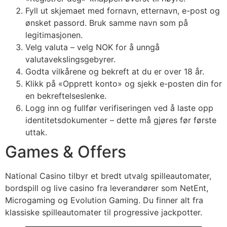
Fyll ut skjemaet med fornavn, etternavn, e-post og
ønsket passord. Bruk samme navn som på
legitimasjonen.
Velg valuta – velg NOK for å unngå
valutavekslingsgebyrer.
Godta vilkårene og bekreft at du er over 18 år.
Klikk på «Opprett konto» og sjekk e-posten din for
en bekreftelseslenke.
Logg inn og fullfør verifiseringen ved å laste opp
identitetsdokumenter – dette må gjøres før første
uttak.
Games & Offers
National Casino tilbyr et bredt utvalg spilleautomater,
bordspill og live casino fra leverandører som NetEnt,
Microgaming og Evolution Gaming. Du finner alt fra
klassiske spilleautomater til progressive jackpotter.