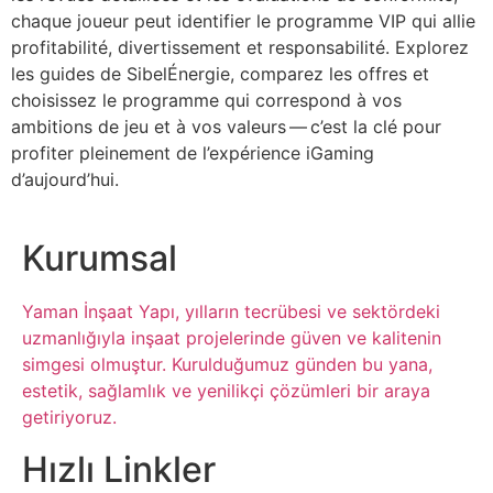
chaque joueur peut identifier le programme VIP qui allie
profitabilité, divertissement et responsabilité. Explorez
les guides de SibelÉnergie, comparez les offres et
choisissez le programme qui correspond à vos
ambitions de jeu et à vos valeurs — c’est la clé pour
profiter pleinement de l’expérience iGaming
d’aujourd’hui.
Kurumsal
Yaman İnşaat Yapı, yılların tecrübesi ve sektördeki
uzmanlığıyla inşaat projelerinde güven ve kalitenin
simgesi olmuştur. Kurulduğumuz günden bu yana,
estetik, sağlamlık ve yenilikçi çözümleri bir araya
getiriyoruz.
Hızlı Linkler