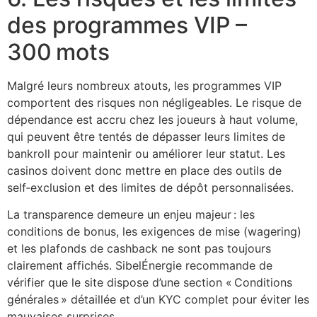
des programmes VIP –
300 mots
Malgré leurs nombreux atouts, les programmes VIP
comportent des risques non négligeables. Le risque de
dépendance est accru chez les joueurs à haut volume,
qui peuvent être tentés de dépasser leurs limites de
bankroll pour maintenir ou améliorer leur statut. Les
casinos doivent donc mettre en place des outils de
self‑exclusion et des limites de dépôt personnalisées.
La transparence demeure un enjeu majeur : les
conditions de bonus, les exigences de mise (wagering)
et les plafonds de cashback ne sont pas toujours
clairement affichés. SibelÉnergie recommande de
vérifier que le site dispose d’une section « Conditions
générales » détaillée et d’un KYC complet pour éviter les
mauvaises surprises.