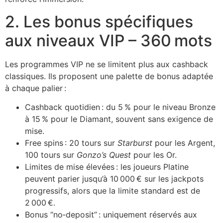
2. Les bonus spécifiques
aux niveaux VIP – 360 mots
Les programmes VIP ne se limitent plus aux cashback
classiques. Ils proposent une palette de bonus adaptée
à chaque palier :
Cashback quotidien : du 5 % pour le niveau Bronze
à 15 % pour le Diamant, souvent sans exigence de
mise.
Free spins : 20 tours sur
Starburst
pour les Argent,
100 tours sur
Gonzo’s Quest
pour les Or.
Limites de mise élevées : les joueurs Platine
peuvent parier jusqu’à 10 000 € sur les jackpots
progressifs, alors que la limite standard est de
2 000 €.
Bonus “no‑deposit” : uniquement réservés aux