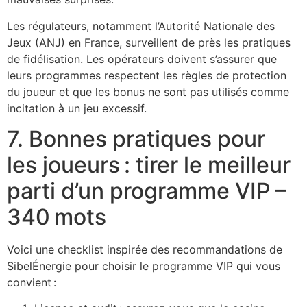
Les régulateurs, notamment l’Autorité Nationale des
Jeux (ANJ) en France, surveillent de près les pratiques
de fidélisation. Les opérateurs doivent s’assurer que
leurs programmes respectent les règles de protection
du joueur et que les bonus ne sont pas utilisés comme
incitation à un jeu excessif.
7. Bonnes pratiques pour
les joueurs : tirer le meilleur
parti d’un programme VIP –
340 mots
Voici une checklist inspirée des recommandations de
SibelÉnergie pour choisir le programme VIP qui vous
convient :