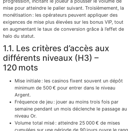
progression, incitant le joueur à pousser le volume de
mise pour atteindre le palier suivant. Troisièmement, la
monétisation : les opérateurs peuvent appliquer des
exigences de mise plus élevées sur les bonus VIP, tout
en augmentant le taux de conversion grâce à l’effet de
halo du statut.
1.1. Les critères d’accès aux
différents niveaux (H3) –
120 mots
Mise initiale : les casinos fixent souvent un dépôt
minimum de 500 € pour entrer dans le niveau
Argent.
Fréquence de jeu : jouer au moins trois fois par
semaine pendant un mois déclenche le passage au
niveau Or.
Volume total misé : atteindre 25 000 € de mises
cumulées sur une période de 90 jours ouvre le rang