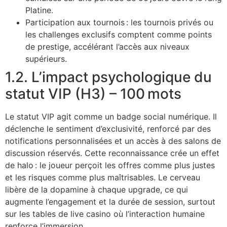
Platine.
Participation aux tournois : les tournois privés ou
les challenges exclusifs comptent comme points
de prestige, accélérant l’accès aux niveaux
supérieurs.
1.2. L’impact psychologique du
statut VIP (H3) – 100 mots
Le statut VIP agit comme un badge social numérique. Il
déclenche le sentiment d’exclusivité, renforcé par des
notifications personnalisées et un accès à des salons de
discussion réservés. Cette reconnaissance crée un effet
de halo : le joueur perçoit les offres comme plus justes
et les risques comme plus maîtrisables. Le cerveau
libère de la dopamine à chaque upgrade, ce qui
augmente l’engagement et la durée de session, surtout
sur les tables de live casino où l’interaction humaine
renforce l’immersion.