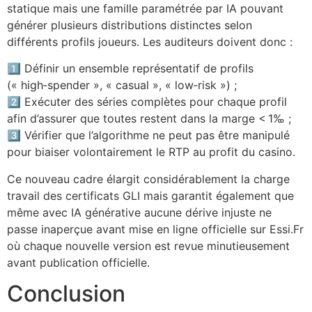
statique mais une famille paramétrée par IA pouvant
générer plusieurs distributions distinctes selon
différents profils joueurs. Les auditeurs doivent donc :
1️⃣ Définir un ensemble représentatif de profils
(« high‑spender », « casual », « low‑risk ») ;
2️⃣ Exécuter des séries complètes pour chaque profil
afin d’assurer que toutes restent dans la marge < 1‰ ;
3️⃣ Vérifier que l’algorithme ne peut pas être manipulé
pour biaiser volontairement le RTP au profit du casino.
Ce nouveau cadre élargit considérablement la charge
travail des certificats GLI mais garantit également que
même avec IA générative aucune dérive injuste ne
passe inaperçue avant mise en ligne officielle sur Essi.Fr
où chaque nouvelle version est revue minutieusement
avant publication officielle.
Conclusion