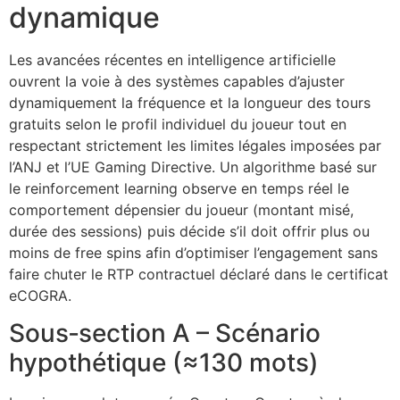
dynamique
Les avancées récentes en intelligence artificielle
ouvrent la voie à des systèmes capables d’ajuster
dynamiquement la fréquence et la longueur des tours
gratuits selon le profil individuel du joueur tout en
respectant strictement les limites légales imposées par
l’ANJ et l’UE Gaming Directive. Un algorithme basé sur
le reinforcement learning observe en temps réel le
comportement dépensier du joueur (montant misé,
durée des sessions) puis décide s’il doit offrir plus ou
moins de free spins afin d’optimiser l’engagement sans
faire chuter le RTP contractuel déclaré dans le certificat
eCOGRA.
Sous‑section A – Scénario
hypothétique (≈130 mots)