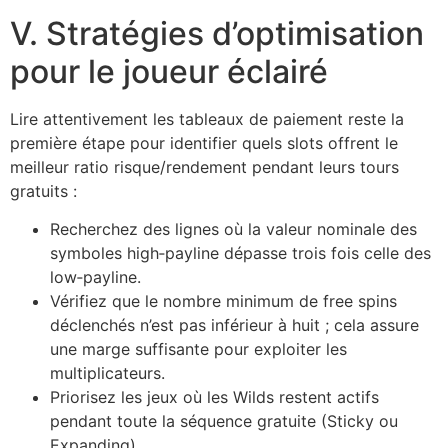
V. Stratégies d’optimisation
pour le joueur éclairé
Lire attentivement les tableaux de paiement reste la
première étape pour identifier quels slots offrent le
meilleur ratio risque/rendement pendant leurs tours
gratuits :
Recherchez des lignes où la valeur nominale des
symboles high‑payline dépasse trois fois celle des
low‑payline.
Vérifiez que le nombre minimum de free spins
déclenchés n’est pas inférieur à huit ; cela assure
une marge suffisante pour exploiter les
multiplicateurs.
Priorisez les jeux où les Wilds restent actifs
pendant toute la séquence gratuite (Sticky ou
Expanding).