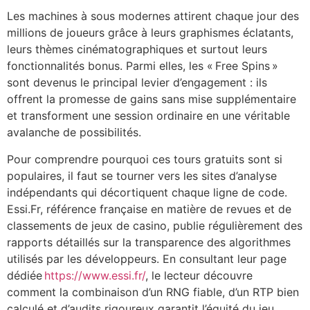
Les machines à sous modernes attirent chaque jour des
millions de joueurs grâce à leurs graphismes éclatants,
leurs thèmes cinématographiques et surtout leurs
fonctionnalités bonus. Parmi elles, les « Free Spins »
sont devenus le principal levier d’engagement : ils
offrent la promesse de gains sans mise supplémentaire
et transforment une session ordinaire en une véritable
avalanche de possibilités.
Pour comprendre pourquoi ces tours gratuits sont si
populaires, il faut se tourner vers les sites d’analyse
indépendants qui décortiquent chaque ligne de code.
Essi.Fr, référence française en matière de revues et de
classements de jeux de casino, publie régulièrement des
rapports détaillés sur la transparence des algorithmes
utilisés par les développeurs. En consultant leur page
dédiée
https://www.essi.fr/
, le lecteur découvre
comment la combinaison d’un RNG fiable, d’un RTP bien
calculé et d’audits rigoureux garantit l’équité du jeu.