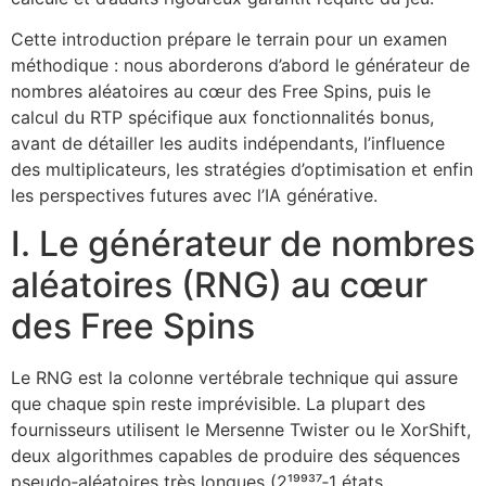
Cette introduction prépare le terrain pour un examen
méthodique : nous aborderons d’abord le générateur de
nombres aléatoires au cœur des Free Spins, puis le
calcul du RTP spécifique aux fonctionnalités bonus,
avant de détailler les audits indépendants, l’influence
des multiplicateurs, les stratégies d’optimisation et enfin
les perspectives futures avec l’IA générative.
I. Le générateur de nombres
aléatoires (RNG) au cœur
des Free Spins
Le RNG est la colonne vertébrale technique qui assure
que chaque spin reste imprévisible. La plupart des
fournisseurs utilisent le Mersenne Twister ou le XorShift,
deux algorithmes capables de produire des séquences
pseudo‑aléatoires très longues (2¹⁹⁹³⁷‑1 états