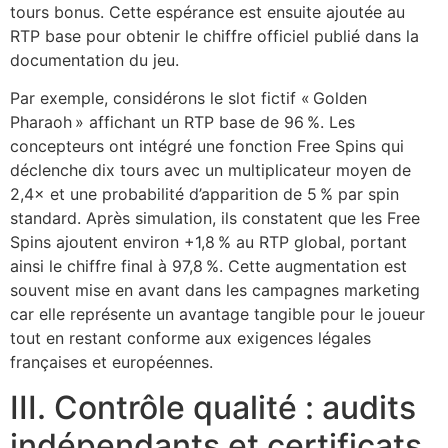
tours bonus. Cette espérance est ensuite ajoutée au
RTP base pour obtenir le chiffre officiel publié dans la
documentation du jeu.
Par exemple, considérons le slot fictif « Golden
Pharaoh » affichant un RTP base de 96 %. Les
concepteurs ont intégré une fonction Free Spins qui
déclenche dix tours avec un multiplicateur moyen de
2,4× et une probabilité d’apparition de 5 % par spin
standard. Après simulation, ils constatent que les Free
Spins ajoutent environ +1,8 % au RTP global, portant
ainsi le chiffre final à 97,8 %. Cette augmentation est
souvent mise en avant dans les campagnes marketing
car elle représente un avantage tangible pour le joueur
tout en restant conforme aux exigences légales
françaises et européennes.
III. Contrôle qualité : audits
indépendants et certificats