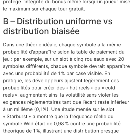
protège l’intégrité du bonus même lorsqu’un joueur mise
le maximum sur chaque tour gratuit.
B – Distribution uniforme vs
distribution biaisée
Dans une théorie idéale, chaque symbole a la même
probabilité d’apparaître selon la table de paiement du
jeu : par exemple, sur un slot à cinq rouleaux avec 20
symboles différents, chaque symbole devrait apparaître
avec une probabilité de 1 % par case visible. En
pratique, les développeurs ajustent légèrement ces
probabilités pour créer des « hot reels » ou « cold
reels », augmentant ainsi la volatilité sans violer les
exigences réglementaires tant que l’écart reste inférieur
à un millième (0,1 %). Une étude menée sur le slot
« Starburst » a montré que la fréquence réelle du
symbole Wild était de 0,98 % contre une probabilité
théorique de 1 %, illustrant une distribution presque