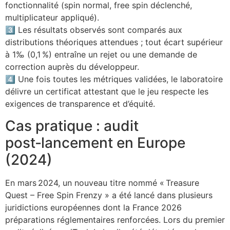
fonctionnalité (spin normal, free spin déclenché,
multiplicateur appliqué).
3️⃣ Les résultats observés sont comparés aux
distributions théoriques attendues ; tout écart supérieur
à 1‰ (0,1 %) entraîne un rejet ou une demande de
correction auprès du développeur.
4️⃣ Une fois toutes les métriques validées, le laboratoire
délivre un certificat attestant que le jeu respecte les
exigences de transparence et d’équité.
Cas pratique : audit
post‑lancement en Europe
(2024)
En mars 2024, un nouveau titre nommé « Treasure
Quest – Free Spin Frenzy » a été lancé dans plusieurs
juridictions européennes dont la France 2026
préparations réglementaires renforcées. Lors du premier