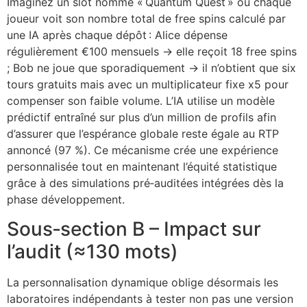
Imaginez un slot nommé « Quantum Quest » où chaque
joueur voit son nombre total de free spins calculé par
une IA après chaque dépôt : Alice dépense
régulièrement €100 mensuels → elle reçoit 18 free spins
; Bob ne joue que sporadiquement → il n’obtient que six
tours gratuits mais avec un multiplicateur fixe x5 pour
compenser son faible volume. L’IA utilise un modèle
prédictif entraîné sur plus d’un million de profils afin
d’assurer que l’espérance globale reste égale au RTP
annoncé (97 %). Ce mécanisme crée une expérience
personnalisée tout en maintenant l’équité statistique
grâce à des simulations pré‑auditées intégrées dès la
phase développement.
Sous‑section B – Impact sur
l’audit (≈130 mots)
La personnalisation dynamique oblige désormais les
laboratoires indépendants à tester non pas une version