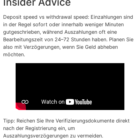
Insider Advice
Deposit speed vs withdrawal speed: Einzahlungen sind
in der Regel sofort oder innerhalb weniger Minuten
gutgeschrieben, während Auszahlungen oft eine
Bearbeitungszeit von 24–72 Stunden haben. Planen Sie
also mit Verzögerungen, wenn Sie Geld abheben
möchten.
Tipp: Reichen Sie Ihre Verifizierungsdokumente direkt
nach der Registrierung ein, um
Auszahlungsverzögerungen zu vermeiden.