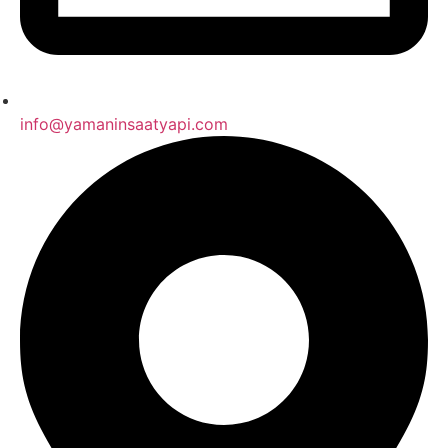
info@yamaninsaatyapi.com