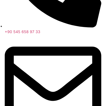
+90 545 658 97 33