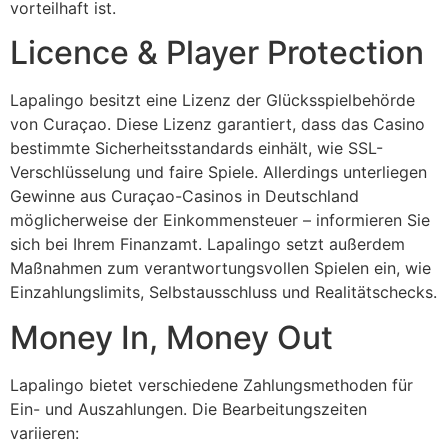
vorteilhaft ist.
Licence & Player Protection
Lapalingo besitzt eine Lizenz der Glücksspielbehörde
von Curaçao. Diese Lizenz garantiert, dass das Casino
bestimmte Sicherheitsstandards einhält, wie SSL-
Verschlüsselung und faire Spiele. Allerdings unterliegen
Gewinne aus Curaçao-Casinos in Deutschland
möglicherweise der Einkommensteuer – informieren Sie
sich bei Ihrem Finanzamt. Lapalingo setzt außerdem
Maßnahmen zum verantwortungsvollen Spielen ein, wie
Einzahlungslimits, Selbstausschluss und Realitätschecks.
Money In, Money Out
Lapalingo bietet verschiedene Zahlungsmethoden für
Ein- und Auszahlungen. Die Bearbeitungszeiten
variieren: