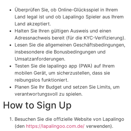
Überprüfen Sie, ob Online-Glücksspiel in Ihrem
Land legal ist und ob Lapalingo Spieler aus Ihrem
Land akzeptiert.
Halten Sie Ihren gültigen Ausweis und einen
Adressnachweis bereit (für die KYC-Verifizierung).
Lesen Sie die allgemeinen Geschäftsbedingungen,
insbesondere die Bonusbedingungen und
Umsatzanforderungen.
Testen Sie die lapalingo app (PWA) auf Ihrem
mobilen Gerät, um sicherzustellen, dass sie
reibungslos funktioniert.
Planen Sie Ihr Budget und setzen Sie Limits, um
verantwortungsvoll zu spielen.
How to Sign Up
Besuchen Sie die offizielle Website von Lapalingo
(den
https://lapalingoo.com.de/
verwenden).