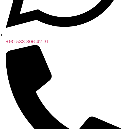
+90 533 306 42 31