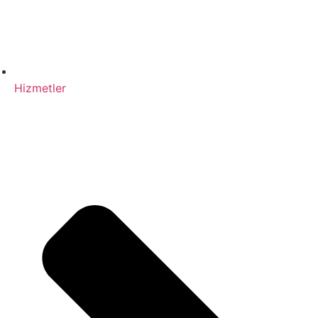
Hizmetler