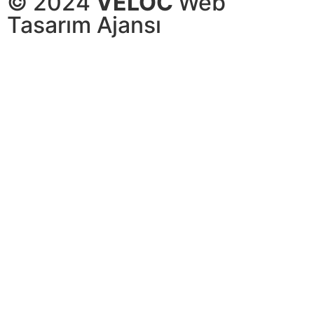
© 2024
VELOC
Web
Tasarım Ajansı