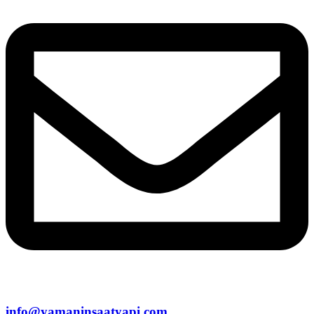
info@yamaninsaatyapi.com