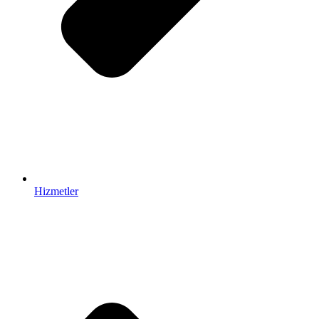
Hizmetler