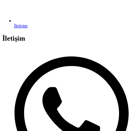
İletişim
İletişim