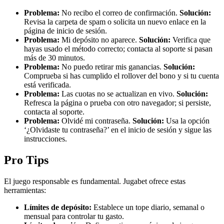
Problema:
No recibo el correo de confirmación.
Solución:
Revisa la carpeta de spam o solicita un nuevo enlace en la
página de inicio de sesión.
Problema:
Mi depósito no aparece.
Solución:
Verifica que
hayas usado el método correcto; contacta al soporte si pasan
más de 30 minutos.
Problema:
No puedo retirar mis ganancias.
Solución:
Comprueba si has cumplido el rollover del bono y si tu cuenta
está verificada.
Problema:
Las cuotas no se actualizan en vivo.
Solución:
Refresca la página o prueba con otro navegador; si persiste,
contacta al soporte.
Problema:
Olvidé mi contraseña.
Solución:
Usa la opción
‘¿Olvidaste tu contraseña?’ en el inicio de sesión y sigue las
instrucciones.
Pro Tips
El juego responsable es fundamental. Jugabet ofrece estas
herramientas:
Límites de depósito:
Establece un tope diario, semanal o
mensual para controlar tu gasto.