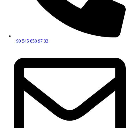
+90 545 658 97 33