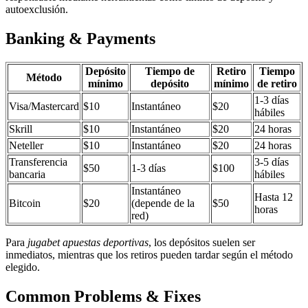
autoexclusión.
Banking & Payments
Depósito
Tiempo de
Retiro
Tiempo
Método
mínimo
depósito
mínimo
de retiro
1-3 días
Visa/Mastercard
$10
Instantáneo
$20
hábiles
Skrill
$10
Instantáneo
$20
24 horas
Neteller
$10
Instantáneo
$20
24 horas
Transferencia
3-5 días
$50
1-3 días
$100
bancaria
hábiles
Instantáneo
Hasta 12
Bitcoin
$20
(depende de la
$50
horas
red)
Para
jugabet apuestas deportivas
, los depósitos suelen ser
inmediatos, mientras que los retiros pueden tardar según el método
elegido.
Common Problems & Fixes