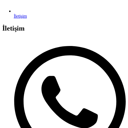
İletişim
İletişim