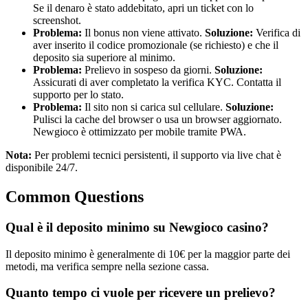
Se il denaro è stato addebitato, apri un ticket con lo
screenshot.
Problema:
Il bonus non viene attivato.
Soluzione:
Verifica di
aver inserito il codice promozionale (se richiesto) e che il
deposito sia superiore al minimo.
Problema:
Prelievo in sospeso da giorni.
Soluzione:
Assicurati di aver completato la verifica KYC. Contatta il
supporto per lo stato.
Problema:
Il sito non si carica sul cellulare.
Soluzione:
Pulisci la cache del browser o usa un browser aggiornato.
Newgioco è ottimizzato per mobile tramite PWA.
Nota:
Per problemi tecnici persistenti, il supporto via live chat è
disponibile 24/7.
Common Questions
Qual è il deposito minimo su Newgioco casino?
Il deposito minimo è generalmente di 10€ per la maggior parte dei
metodi, ma verifica sempre nella sezione cassa.
Quanto tempo ci vuole per ricevere un prelievo?