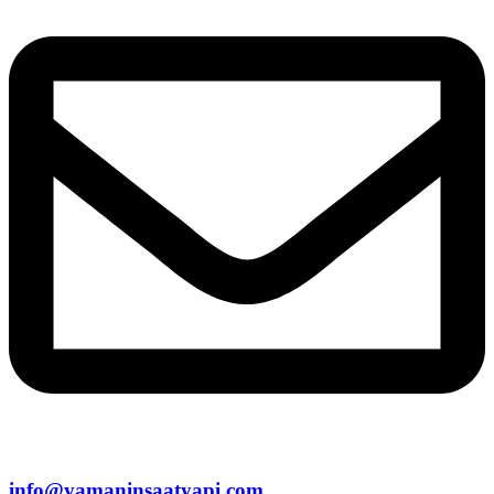
info@yamaninsaatyapi.com