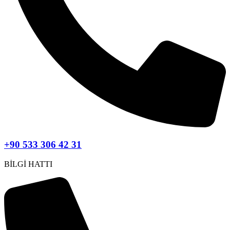
+90 533 306 42 31
BİLGİ HATTI