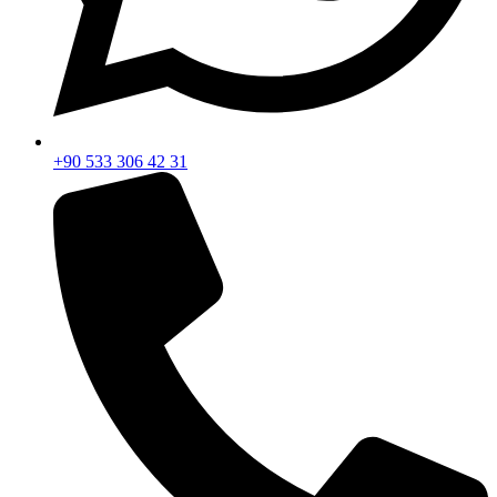
+90 533 306 42 31