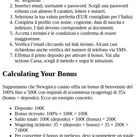
su “Registrati”.
Inserisci email, username e password. Scegli una password
robusta con almeno 8 caratteri, lettere e numeri.
Seleziona la tua valuta preferita (EUR consigliato per l’Italia).
Completa il profilo con nome, cognome, data di nascita e
indirizzo. I dati devono corrispondere ai documenti.
Accetta i termini e le condizioni e conferma di essere
maggiorenne.
Verifica l’email cliccando sul link inviato. Alcuni casi
richiedono anche verifica del numero di telefono via SMS.
Effettua il primo deposito per attivare il bonus. Vai alla
sezione Cassa, scegli il metodo e segui le istruzioni.
Calculating Your Bonus
Supponiamo che Newgioco casino offra un bonus di benvenuto del
100% fino a 500€ con requisiti di scommessa (wagering) di 35x
(bonus + deposito). Ecco un esempio concreto:
Deposito: 100€
Bonus ricevuto: 100% × 100€ = 100€
Saldo totale: 100€ (deposito) + 100€ (bonus) = 200€
Wagering richiesto: 35 × (deposito + bonus) = 35 × 200€ =
7.000€
Per convertire il bonus in prelievo, devi scommettere un totale