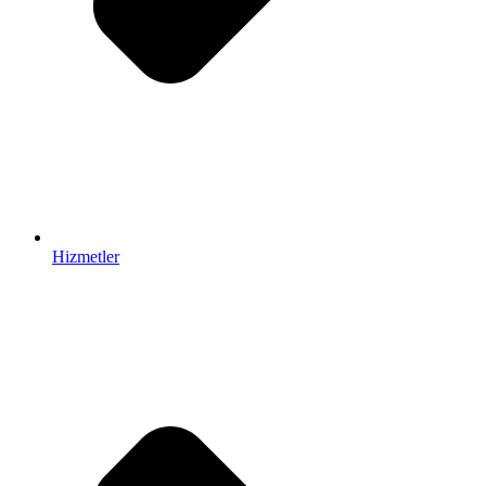
Hizmetler