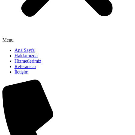
Menu
Ana Sayfa
Hakkımızda
Hizmetlerimiz
Referanslar
İletişim