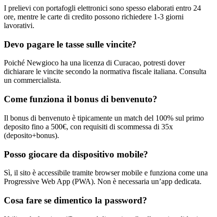
I prelievi con portafogli elettronici sono spesso elaborati entro 24
ore, mentre le carte di credito possono richiedere 1-3 giorni
lavorativi.
Devo pagare le tasse sulle vincite?
Poiché Newgioco ha una licenza di Curacao, potresti dover
dichiarare le vincite secondo la normativa fiscale italiana. Consulta
un commercialista.
Come funziona il bonus di benvenuto?
Il bonus di benvenuto è tipicamente un match del 100% sul primo
deposito fino a 500€, con requisiti di scommessa di 35x
(deposito+bonus).
Posso giocare da dispositivo mobile?
Sì, il sito è accessibile tramite browser mobile e funziona come una
Progressive Web App (PWA). Non è necessaria un’app dedicata.
Cosa fare se dimentico la password?