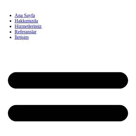
İçeriğe
atla
Ana Sayfa
Hakkımızda
Hizmetlerimiz
Referanslar
İletişim