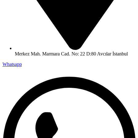
Merkez Mah. Marmara Cad. No: 22 D:80 Avcılar İstanbul
Whatsapp