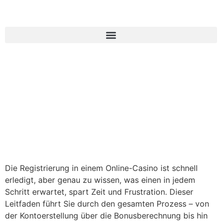
Die Registrierung in einem Online-Casino ist schnell
erledigt, aber genau zu wissen, was einen in jedem
Schritt erwartet, spart Zeit und Frustration. Dieser
Leitfaden führt Sie durch den gesamten Prozess – von
der Kontoerstellung über die Bonusberechnung bis hin