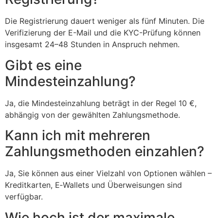
Die Registrierung dauert weniger als fünf Minuten. Die
Verifizierung der E-Mail und die KYC-Prüfung können
insgesamt 24–48 Stunden in Anspruch nehmen.
Gibt es eine
Mindesteinzahlung?
Ja, die Mindesteinzahlung beträgt in der Regel 10 €,
abhängig von der gewählten Zahlungsmethode.
Kann ich mit mehreren
Zahlungsmethoden einzahlen?
Ja, Sie können aus einer Vielzahl von Optionen wählen –
Kreditkarten, E‑Wallets und Überweisungen sind
verfügbar.
Wie hoch ist der maximale