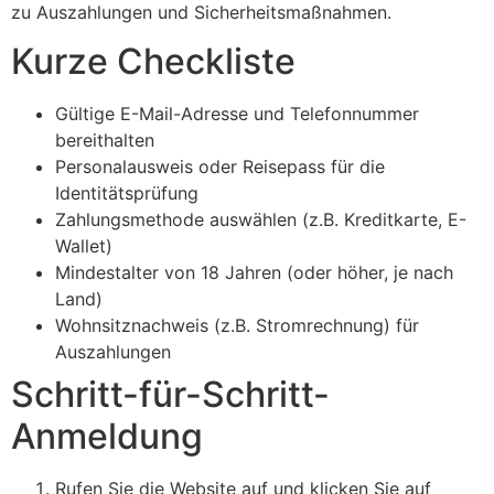
zu Auszahlungen und Sicherheitsmaßnahmen.
Kurze Checkliste
Gültige E-Mail-Adresse und Telefonnummer
bereithalten
Personalausweis oder Reisepass für die
Identitätsprüfung
Zahlungsmethode auswählen (z.B. Kreditkarte, E-
Wallet)
Mindestalter von 18 Jahren (oder höher, je nach
Land)
Wohnsitznachweis (z.B. Stromrechnung) für
Auszahlungen
Schritt-für-Schritt-
Anmeldung
Rufen Sie die Website auf und klicken Sie auf