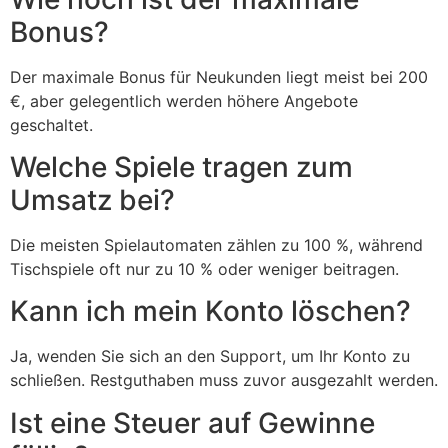
Bonus?
Der maximale Bonus für Neukunden liegt meist bei 200
€, aber gelegentlich werden höhere Angebote
geschaltet.
Welche Spiele tragen zum
Umsatz bei?
Die meisten Spielautomaten zählen zu 100 %, während
Tischspiele oft nur zu 10 % oder weniger beitragen.
Kann ich mein Konto löschen?
Ja, wenden Sie sich an den Support, um Ihr Konto zu
schließen. Restguthaben muss zuvor ausgezahlt werden.
Ist eine Steuer auf Gewinne