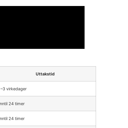
Uttakstid
1–3 virkedager
Inntil 24 timer
Inntil 24 timer