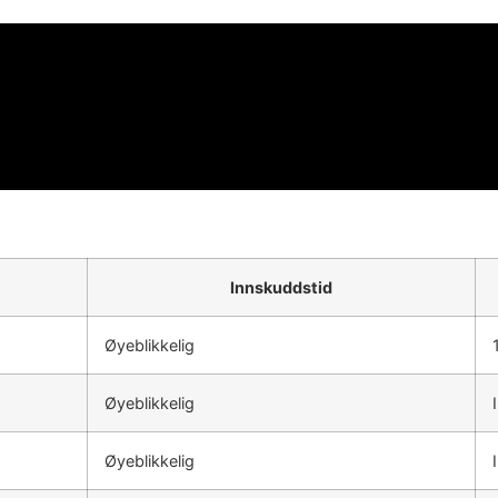
Innskuddstid
Øyeblikkelig
Øyeblikkelig
Øyeblikkelig