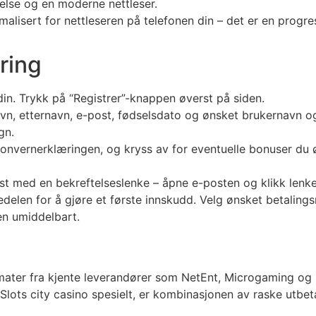
delse og en moderne nettleser.
imalisert for nettleseren på telefonen din – det er en prog
ring
 din. Trykk på “Registrer”-knappen øverst på siden.
navn, etternavn, e-post, fødselsdato og ønsket brukernavn 
gn.
rsonvernerklæringen, og kryss av for eventuelle bonuser du
ost med en bekreftelseslenke – åpne e-posten og klikk lenke
delen for å gjøre et første innskudd. Velg ønsket betalingsm
en umiddelbart.
tomater fra kjente leverandører som NetEnt, Microgaming og P
 Slots city casino spesielt, er kombinasjonen av raske utbeta