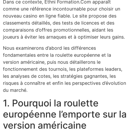
Dans ce contexte, Ethni Formation.Com apparaît
comme une référence incontournable pour choisir un
nouveau casino en ligne fiable. Le site propose des
classements détaillés, des tests de licences et des
comparaisons d’offres promotionnelles, aidant les
joueurs à éviter les arnaques et à optimiser leurs gains.
Nous examinerons d’abord les différences
fondamentales entre la roulette européenne et la
version américaine, puis nous détaillerons le
fonctionnement des tournois, les plateformes leaders,
les analyses de cotes, les stratégies gagnantes, les
risques à connaître et enfin les perspectives d’évolution
du marché.
1. Pourquoi la roulette
européenne l’emporte sur la
version américaine