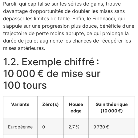
Paroli, qui capitalise sur les séries de gains, trouve
davantage d’opportunités de doubler les mises sans
dépasser les limites de table. Enfin, le Fibonacci, qui
s’appuie sur une progression plus douce, bénéficie d’une
trajectoire de perte moins abrupte, ce qui prolonge la
durée de jeu et augmente les chances de récupérer les
mises antérieures.
1.2. Exemple chiffré :
10 000 € de mise sur
100 tours
Variante
Zéro(s)
House
Gain théorique
edge
(10 000 €)
Européenne
0
2,7 %
9 730 €