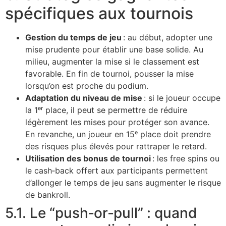
spécifiques aux tournois
Gestion du temps de jeu
: au début, adopter une
mise prudente pour établir une base solide. Au
milieu, augmenter la mise si le classement est
favorable. En fin de tournoi, pousser la mise
lorsqu’on est proche du podium.
Adaptation du niveau de mise
: si le joueur occupe
la 1ᵉʳ place, il peut se permettre de réduire
légèrement les mises pour protéger son avance.
En revanche, un joueur en 15ᵉ place doit prendre
des risques plus élevés pour rattraper le retard.
Utilisation des bonus de tournoi
: les free spins ou
le cash‑back offert aux participants permettent
d’allonger le temps de jeu sans augmenter le risque
de bankroll.
5.1. Le “push‑or‑pull” : quand