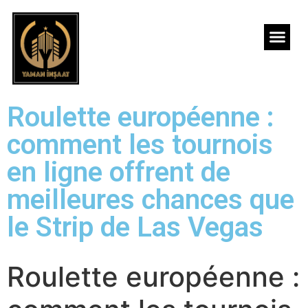
Roulette européenne :
comment les tournois
en ligne offrent de
meilleures chances que
le Strip de Las Vegas
Roulette européenne :