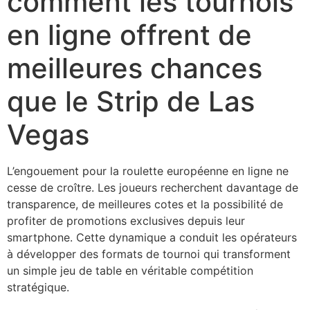
comment les tournois
en ligne offrent de
meilleures chances
que le Strip de Las
Vegas
L’engouement pour la roulette européenne en ligne ne
cesse de croître. Les joueurs recherchent davantage de
transparence, de meilleures cotes et la possibilité de
profiter de promotions exclusives depuis leur
smartphone. Cette dynamique a conduit les opérateurs
à développer des formats de tournoi qui transforment
un simple jeu de table en véritable compétition
stratégique.