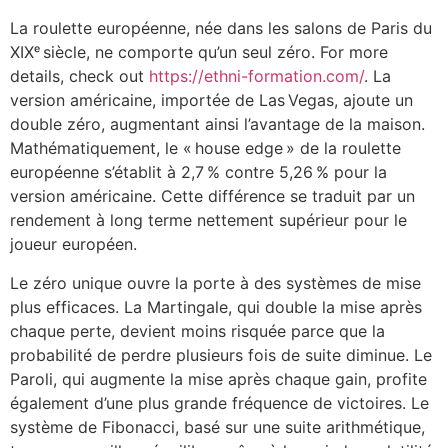
La roulette européenne, née dans les salons de Paris du
XIXᵉ siècle, ne comporte qu’un seul zéro. For more
details, check out
https://ethni-formation.com/
. La
version américaine, importée de Las Vegas, ajoute un
double zéro, augmentant ainsi l’avantage de la maison.
Mathématiquement, le « house edge » de la roulette
européenne s’établit à 2,7 % contre 5,26 % pour la
version américaine. Cette différence se traduit par un
rendement à long terme nettement supérieur pour le
joueur européen.
Le zéro unique ouvre la porte à des systèmes de mise
plus efficaces. La Martingale, qui double la mise après
chaque perte, devient moins risquée parce que la
probabilité de perdre plusieurs fois de suite diminue. Le
Paroli, qui augmente la mise après chaque gain, profite
également d’une plus grande fréquence de victoires. Le
système de Fibonacci, basé sur une suite arithmétique,