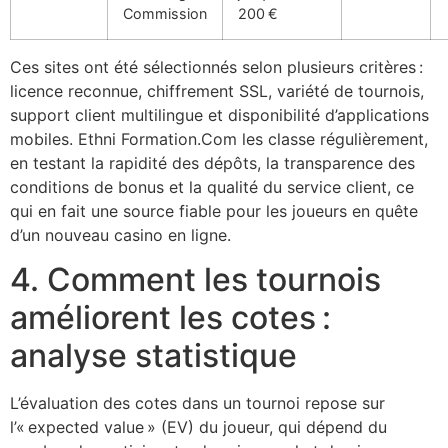
Commission
200 €
Ces sites ont été sélectionnés selon plusieurs critères :
licence reconnue, chiffrement SSL, variété de tournois,
support client multilingue et disponibilité d’applications
mobiles. Ethni Formation.Com les classe régulièrement,
en testant la rapidité des dépôts, la transparence des
conditions de bonus et la qualité du service client, ce
qui en fait une source fiable pour les joueurs en quête
d’un nouveau casino en ligne.
4. Comment les tournois
améliorent les cotes :
analyse statistique
L’évaluation des cotes dans un tournoi repose sur
l’« expected value » (EV) du joueur, qui dépend du