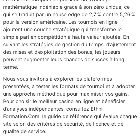
mathématique indéniable grâce à son zéro unique, ce
qui se traduit par un house edge de 2,7 % contre 5,26 %
pour la version américaine. Les tournois en ligne
ajoutent une couche stratégique qui transforme le
simple pari en compétition à haute valeur ajoutée. En
suivant les stratégies de gestion du temps, d’ajustement
des mises et d’exploitation des bonus, les joueurs
peuvent augmenter leurs chances de succès à long
terme.
Nous vous invitons à explorer les plateformes
présentées, à tester les formats de tournoi et à adopter
une approche méthodique pour maximiser vos gains.
Pour choisir le meilleur casino en ligne et bénéficier
d’analyses indépendantes, consultez Ethni
Formation.Com, le guide de référence qui évalue chaque
site selon des critères de sécurité, de licence et de
qualité de service.