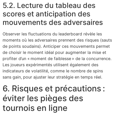
5.2. Lecture du tableau des
scores et anticipation des
mouvements des adversaires
Observer les fluctuations du leaderboard révèle les
moments où les adversaires prennent des risques (sauts
de points soudains). Anticiper ces mouvements permet
de choisir le moment idéal pour augmenter la mise et
profiter d’un « moment de faiblesse » de la concurrence.
Les joueurs expérimentés utilisent également des
indicateurs de volatilité, comme le nombre de spins
sans gain, pour ajuster leur stratégie en temps réel.
6. Risques et précautions :
éviter les pièges des
tournois en ligne