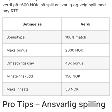
verdi på –600 NOK, så spill ansvarlig og velg spill med
høy RTP.
Betingelse
Verdi
Bonustype
100% match
Maks bonus
2000 NOK
Omsetningskrav
40x bonus
Minsteinnskudd
150 NOK
Maks innsats
50 NOK
Pro Tips – Ansvarlig spilling