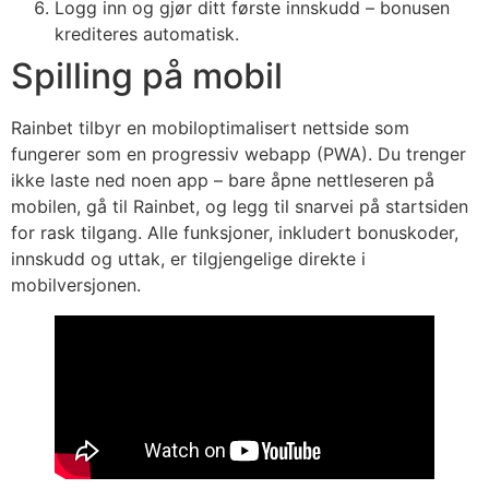
Logg inn og gjør ditt første innskudd – bonusen
krediteres automatisk.
Spilling på mobil
Rainbet tilbyr en mobiloptimalisert nettside som
fungerer som en progressiv webapp (PWA). Du trenger
ikke laste ned noen app – bare åpne nettleseren på
mobilen, gå til Rainbet, og legg til snarvei på startsiden
for rask tilgang. Alle funksjoner, inkludert bonuskoder,
innskudd og uttak, er tilgjengelige direkte i
mobilversjonen.