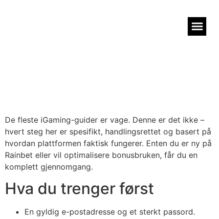
De fleste iGaming-guider er vage. Denne er det ikke –
hvert steg her er spesifikt, handlingsrettet og basert på
hvordan plattformen faktisk fungerer. Enten du er ny på
Rainbet eller vil optimalisere bonusbruken, får du en
komplett gjennomgang.
Hva du trenger først
En gyldig e-postadresse og et sterkt passord.