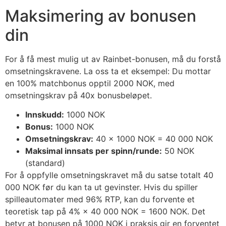
Maksimering av bonusen
din
For å få mest mulig ut av Rainbet-bonusen, må du forstå
omsetningskravene. La oss ta et eksempel: Du mottar
en 100% matchbonus opptil 2000 NOK, med
omsetningskrav på 40x bonusbeløpet.
Innskudd:
1000 NOK
Bonus:
1000 NOK
Omsetningskrav:
40 × 1000 NOK = 40 000 NOK
Maksimal innsats per spinn/runde:
50 NOK
(standard)
For å oppfylle omsetningskravet må du satse totalt 40
000 NOK før du kan ta ut gevinster. Hvis du spiller
spilleautomater med 96% RTP, kan du forvente et
teoretisk tap på 4% × 40 000 NOK = 1600 NOK. Det
betyr at bonusen på 1000 NOK i praksis gir en forventet