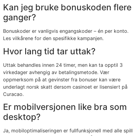
Kan jeg bruke bonuskoden flere
ganger?
Bonuskoder er vanligvis engangskoder – én per konto.
Les vilkårene for den spesifikke kampanjen.
Hvor lang tid tar uttak?
Uttak behandles innen 24 timer, men kan ta opptil 3
virkedager avhengig av betalingsmetode. Vær
oppmerksom på at gevinster fra bonuser kan være
underlagt norsk skatt dersom casinoet er lisensiert på
Curacao.
Er mobilversjonen like bra som
desktop?
Ja, mobiloptimaliseringen er fullfunksjonell med alle spill