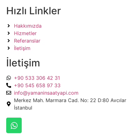
Hızlı Linkler
Hakkımızda
Hizmetler
Referanslar
İletişim
İletişim
+90 533 306 42 31
+90 545 658 97 33
info@yamaninsaatyapi.com
Merkez Mah. Marmara Cad. No: 22 D:80 Avcılar
İstanbul