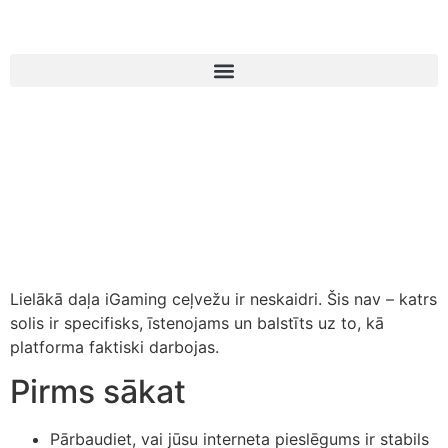
Lielākā daļa iGaming ceļvežu ir neskaidri. Šis nav – katrs
solis ir specifisks, īstenojams un balstīts uz to, kā
platforma faktiski darbojas.
Pirms sākat
Pārbaudiet, vai jūsu interneta pieslēgums ir stabils