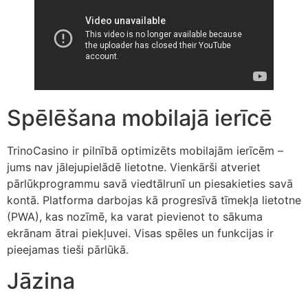
Spēlēšana mobilajā ierīcē
TrinoCasino ir pilnībā optimizēts mobilajām ierīcēm –
jums nav jālejupielādē lietotne. Vienkārši atveriet
pārlūkprogrammu savā viedtālrunī un piesakieties savā
kontā. Platforma darbojas kā progresīvā tīmekļa lietotne
(PWA), kas nozīmē, ka varat pievienot to sākuma
ekrānam ātrai piekļuvei. Visas spēles un funkcijas ir
pieejamas tieši pārlūkā.
Jāzina