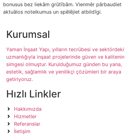
bonusus bez liekām grūtībām. Vienmēr pārbaudiet
aktuālos noteikumus un spēlējiet atbildīgi.
Kurumsal
Yaman İnşaat Yapı, yılların tecrübesi ve sektördeki
uzmanlığıyla inşaat projelerinde güven ve kalitenin
simgesi olmuştur. Kurulduğumuz günden bu yana,
estetik, sağlamlık ve yenilikçi çözümleri bir araya
getiriyoruz.
Hızlı Linkler
Hakkımızda
Hizmetler
Referanslar
İletişim