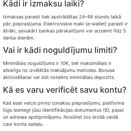
Kādi ir izmaksu laiki?
Izmaksas parasti tiek apstrādātas 24–48 stundu laikā
pēc pieprasījuma. Elektroniskie maki (e-wallet) parasti ir
ātrāki, savukārt bankas pārskaitījumi var aizņemt līdz 5
darba dienām.
Vai ir kādi noguldījumu limiti?
Minimālais noguldījums ir 10€, bet maksimālais ir
atkarīgs no izvēlētās maksājumu metodes. Bonusa
aktivizēšanai var būt noteikts minimālais depozīts.
Kā es varu verificēt savu kontu?
Kad esat veicis pirmo izmaksu pieprasījumu, platforma
lūgs iesniegt jūsu identifikācijas dokumentus (ID, pase)
un adreses apstiprinājumu. Nosūtiet tos drošā veidā
caur konta sadaļu.