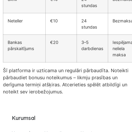
stundas
Neteller
€10
24
Bezmaks
stundas
Bankas
€20
3–5
Iespējam
pārskaitījums
darbdienas
neliela
maksa
Šī platforma ir uzticama un regulāri pārbaudīta. Noteikti
pārbaudiet bonusu noteikumus – likmju prasības un
derīguma termiņi atšķiras. Atcerieties spēlēt atbildīgi un
noteikt sev ierobežojumus.
Kurumsal