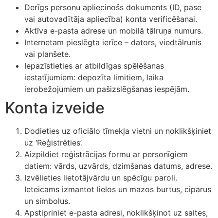
Derīgs personu apliecinošs dokuments (ID, pase
vai autovadītāja apliecība) konta verificēšanai.
Aktīva e-pasta adrese un mobilā tālruņa numurs.
Internetam pieslēgta ierīce – dators, viedtālrunis
vai planšete.
Iepazīstieties ar atbildīgas spēlēšanas
iestatījumiem: depozīta limitiem, laika
ierobežojumiem un pašizslēgšanas iespējām.
Konta izveide
Dodieties uz oficiālo tīmekļa vietni un noklikšķiniet
uz ‘Reģistrēties’.
Aizpildiet reģistrācijas formu ar personīgiem
datiem: vārds, uzvārds, dzimšanas datums, adrese.
Izvēlieties lietotājvārdu un spēcīgu paroli.
Ieteicams izmantot lielos un mazos burtus, ciparus
un simbolus.
Apstipriniet e-pasta adresi, noklikšķinot uz saites,