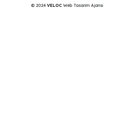
© 2024
VELOC
Web Tasarım Ajansı