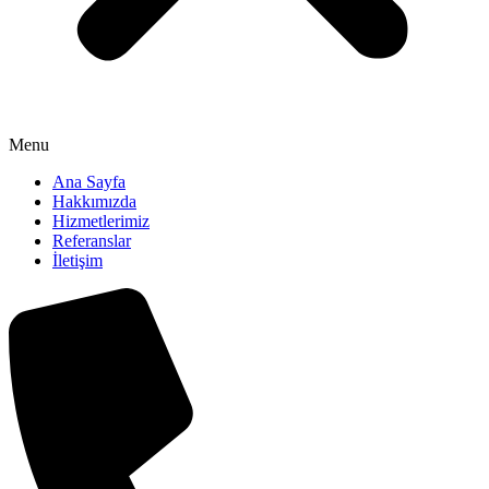
Menu
Ana Sayfa
Hakkımızda
Hizmetlerimiz
Referanslar
İletişim