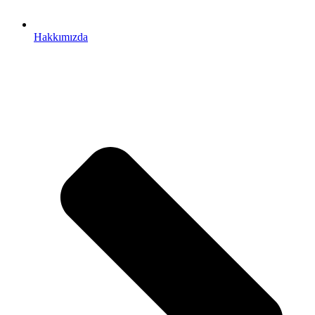
Hakkımızda