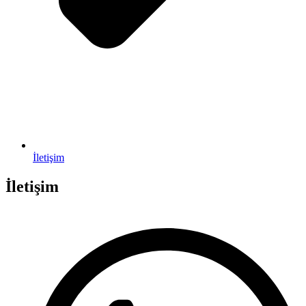
İletişim
İletişim