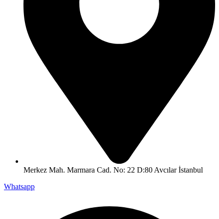
Merkez Mah. Marmara Cad. No: 22 D:80 Avcılar İstanbul
Whatsapp