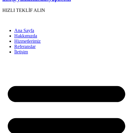
HIZLI TEKLİF ALIN
Ana Sayfa
Hakkımızda
Hizmetlerimiz
Referanslar
İletişim