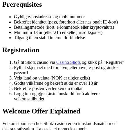
Prerequisites
Gyldig e-postadresse og mobilnummer
Bekreftet identitet (pass, førerkort eller nasjonalt ID-kort)
Betalingsmetode (kort, e-lommebok eller kryptovaluta)
Minimum 18 år (eller 21 i enkelte jurisdiksjoner)
Tilgang til en stabil internettforbindelse
Registration
Gå til Shotz casino via
Casino Shotz
og klikk på “Registrer”
Fyll ut skjemaet med fornavn, etternavn, e-post og ønsket
passord
Velg land og valuta (NOK er tilgjengelig)
Godta vilkårene og bekreft at du er over 18 år
Bekreft e-posten via lenken du mottar
Logg inn og gjør første innskudd for å aktivere
velkomsttilbudet
Welcome Offer Explained
Velkomstbonusen hos Shotz casino er en innskuddsmatch med
ekstra gratisspinn. La oss ta et regneeksempel: