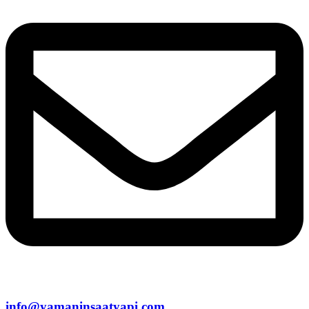
info@yamaninsaatyapi.com