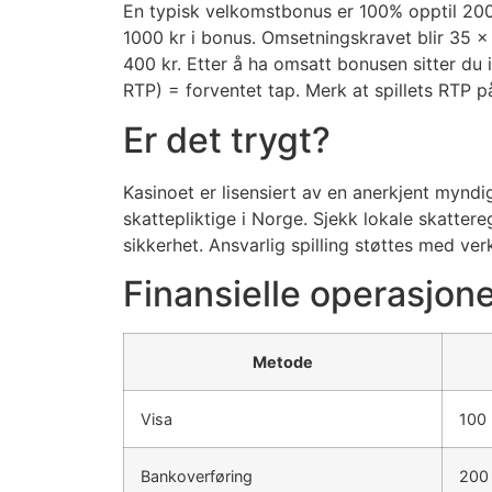
En typisk velkomstbonus er 100% opptil 200
1000 kr i bonus. Omsetningskravet blir 35 ×
400 kr. Etter å ha omsatt bonusen sitter du
RTP) = forventet tap. Merk at spillets RTP på
Er det trygt?
Kasinoet er lisensiert av en anerkjent mynd
skattepliktige i Norge. Sjekk lokale skattere
sikkerhet. Ansvarlig spilling støttes med v
Finansielle operasjon
Metode
Visa
100 
Bankoverføring
200 