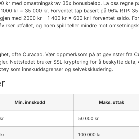
0 kr med omsetningskrav 35x bonusbeløp. La oss regne på 
 1000 kr = 35 000 kr. Forventet tap basert på 96% RTP: 35
 igjen med 2000 kr – 1 400 kr = 600 kr i forventet saldo. F
virker utfallet, og noen spill teller mindre mot omsetningsk
ighet, ofte Curacao. Vær oppmerksom på at gevinster fra C
gler. Nettstedet bruker SSL-kryptering for å beskytte data, 
erktøy som innskuddsgrenser og selvekskludering.
er
Min. innskudd
Maks. uttak
kr
50 000 kr
kr
100 000 kr