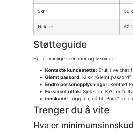
Skrill
50 k
Neteller
50 k
Støtteguide
Her er vanlige scenarier og løsninger:
Kontakte kundestøtte:
Bruk live chat f
Glemt passord:
Klikk “Glemt passord” p
Endre personopplysninger:
Kontakt ku
Forsinket uttak:
Sjekk om KYC er fullfø
Innskudd:
Logg inn, gå til “Bank”, vel
Trenger du å vite
Hva er minimumsinnsku