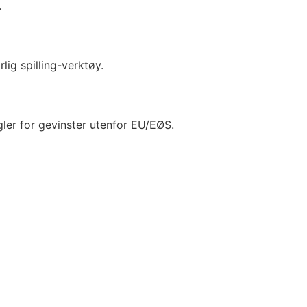
.
ig spilling-verktøy.
ler for gevinster utenfor EU/EØS.