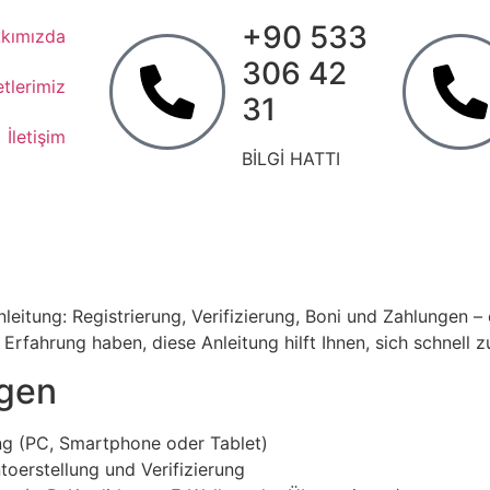
+90 533
kımızda
306 42
tlerimiz
31
İletişim
BİLGİ HATTI
-Anleitung: Registrierung, Verifizierung, Boni und Zahlungen
 Erfahrung haben, diese Anleitung hilft Ihnen, sich schnell 
igen
ung (PC, Smartphone oder Tablet)
toerstellung und Verifizierung