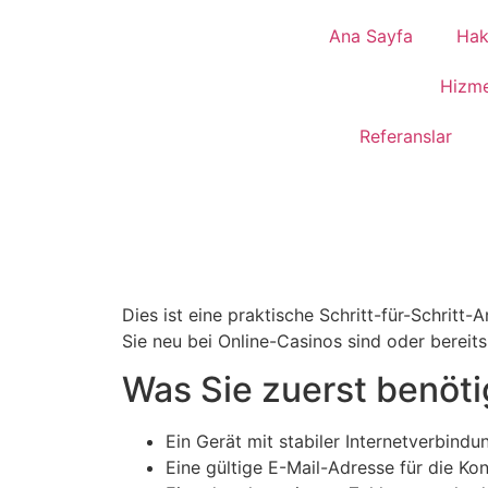
Ana Sayfa
Hak
Hizme
Referanslar
Dies ist eine praktische Schritt-für-Schritt
Sie neu bei Online-Casinos sind oder bereits
Was Sie zuerst benöt
Ein Gerät mit stabiler Internetverbind
Eine gültige E-Mail-Adresse für die Kon