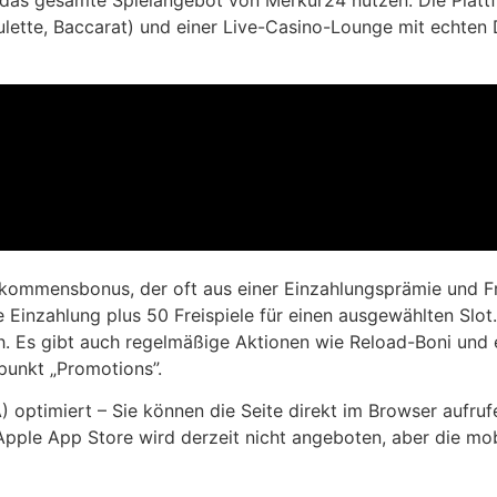
ulette, Baccarat) und einer Live-Casino-Lounge mit echten 
llkommensbonus, der oft aus einer Einzahlungsprämie und Fr
te Einzahlung plus 50 Freispiele für einen ausgewählten Sl
h. Es gibt auch regelmäßige Aktionen wie Reload-Boni und
punkt „Promotions”.
optimiert – Sie können die Seite direkt im Browser aufruf
ple App Store wird derzeit nicht angeboten, aber die mobil