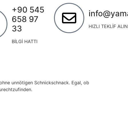
+90 545
info@yam
658 97
HIZLI TEKLİF ALIN
33
BİLGİ HATTI
 – ohne unnötigen Schnickschnack. Egal, ob
zurechtzufinden.