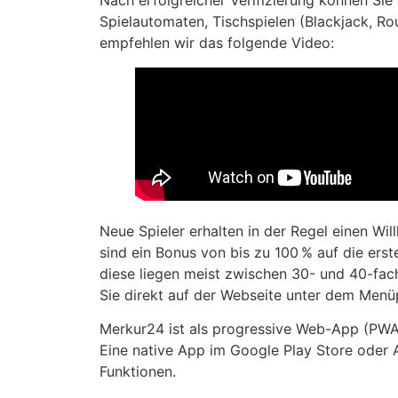
Spielautomaten, Tischspielen (Blackjack, Ro
empfehlen wir das folgende Video:
Neue Spieler erhalten in der Regel einen Wi
sind ein Bonus von bis zu 100 % auf die ers
diese liegen meist zwischen 30- und 40-fac
Sie direkt auf der Webseite unter dem Menü
Merkur24 ist als progressive Web-App (PWA) 
Eine native App im Google Play Store oder Ap
Funktionen.