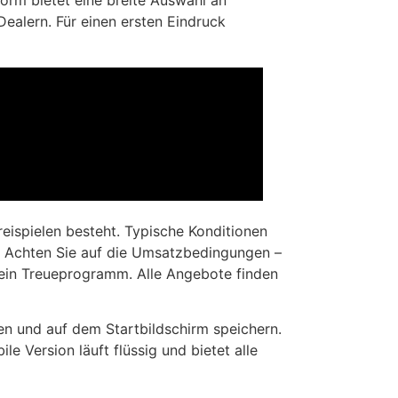
Dealern. Für einen ersten Eindruck
eispielen besteht. Typische Konditionen
ot. Achten Sie auf die Umsatzbedingungen –
 ein Treueprogramm. Alle Angebote finden
en und auf dem Startbildschirm speichern.
e Version läuft flüssig und bietet alle