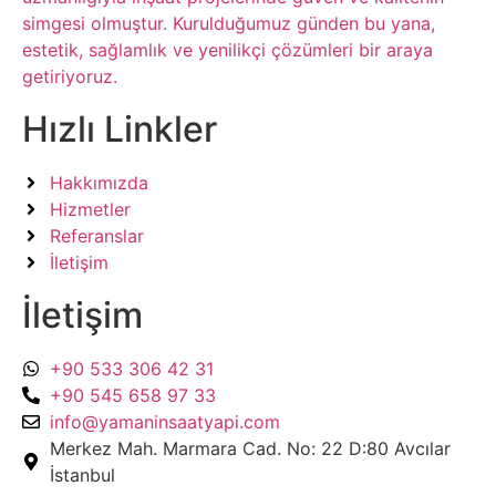
simgesi olmuştur. Kurulduğumuz günden bu yana,
estetik, sağlamlık ve yenilikçi çözümleri bir araya
getiriyoruz.
Hızlı Linkler
Hakkımızda
Hizmetler
Referanslar
İletişim
İletişim
+90 533 306 42 31
+90 545 658 97 33
info@yamaninsaatyapi.com
Merkez Mah. Marmara Cad. No: 22 D:80 Avcılar
İstanbul