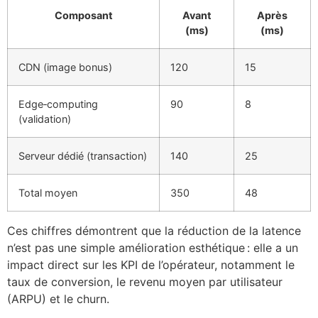
Composant
Avant
Après
(ms)
(ms)
CDN (image bonus)
120
15
Edge‑computing
90
8
(validation)
Serveur dédié (transaction)
140
25
Total moyen
350
48
Ces chiffres démontrent que la réduction de la latence
n’est pas une simple amélioration esthétique : elle a un
impact direct sur les KPI de l’opérateur, notamment le
taux de conversion, le revenu moyen par utilisateur
(ARPU) et le churn.