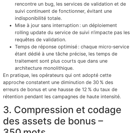
rencontre un bug, les services de validation et de
suivi continuent de fonctionner, évitant une
indisponibilité totale.
Mise à jour sans interruption : un déploiement
rolling update du service de suivi n’impacte pas les
requêtes de validation.
Temps de réponse optimisé : chaque micro‑service
étant dédié à une tâche précise, les temps de
traitement sont plus courts que dans une
architecture monolithique.
En pratique, les opérateurs qui ont adopté cette
approche constatent une diminution de 30 % des
erreurs de bonus et une hausse de 12 % du taux de
rétention pendant les campagnes de haute intensité.
3. Compression et codage
des assets de bonus –
350 mots