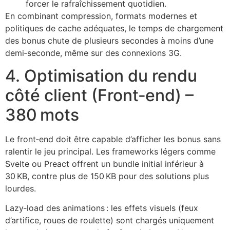
forcer le rafraîchissement quotidien.
En combinant compression, formats modernes et
politiques de cache adéquates, le temps de chargement
des bonus chute de plusieurs secondes à moins d’une
demi‑seconde, même sur des connexions 3G.
4. Optimisation du rendu
côté client (Front‑end) –
380 mots
Le front‑end doit être capable d’afficher les bonus sans
ralentir le jeu principal. Les frameworks légers comme
Svelte ou Preact offrent un bundle initial inférieur à
30 KB, contre plus de 150 KB pour des solutions plus
lourdes.
Lazy‑load des animations : les effets visuels (feux
d’artifice, roues de roulette) sont chargés uniquement