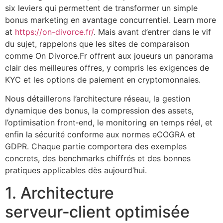
six leviers qui permettent de transformer un simple
bonus marketing en avantage concurrentiel. Learn more
at
https://on-divorce.fr/
. Mais avant d’entrer dans le vif
du sujet, rappelons que les sites de comparaison
comme On Divorce.Fr offrent aux joueurs un panorama
clair des meilleures offres, y compris les exigences de
KYC et les options de paiement en cryptomonnaies.
Nous détaillerons l’architecture réseau, la gestion
dynamique des bonus, la compression des assets,
l’optimisation front‑end, le monitoring en temps réel, et
enfin la sécurité conforme aux normes eCOGRA et
GDPR. Chaque partie comportera des exemples
concrets, des benchmarks chiffrés et des bonnes
pratiques applicables dès aujourd’hui.
1. Architecture
serveur‑client optimisée