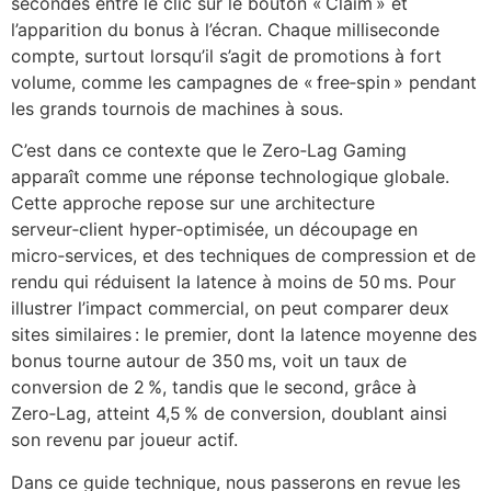
secondes entre le clic sur le bouton « Claim » et
l’apparition du bonus à l’écran. Chaque milliseconde
compte, surtout lorsqu’il s’agit de promotions à fort
volume, comme les campagnes de « free‑spin » pendant
les grands tournois de machines à sous.
C’est dans ce contexte que le Zero‑Lag Gaming
apparaît comme une réponse technologique globale.
Cette approche repose sur une architecture
serveur‑client hyper‑optimisée, un découpage en
micro‑services, et des techniques de compression et de
rendu qui réduisent la latence à moins de 50 ms. Pour
illustrer l’impact commercial, on peut comparer deux
sites similaires : le premier, dont la latence moyenne des
bonus tourne autour de 350 ms, voit un taux de
conversion de 2 %, tandis que le second, grâce à
Zero‑Lag, atteint 4,5 % de conversion, doublant ainsi
son revenu par joueur actif.
Dans ce guide technique, nous passerons en revue les