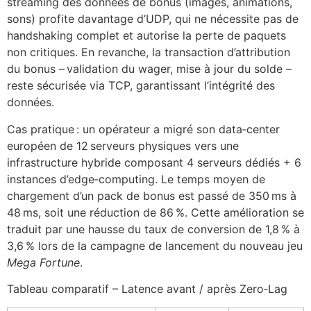
streaming des données de bonus (images, animations,
sons) profite davantage d’UDP, qui ne nécessite pas de
handshaking complet et autorise la perte de paquets
non critiques. En revanche, la transaction d’attribution
du bonus – validation du wager, mise à jour du solde –
reste sécurisée via TCP, garantissant l’intégrité des
données.
Cas pratique : un opérateur a migré son data‑center
européen de 12 serveurs physiques vers une
infrastructure hybride composant 4 serveurs dédiés + 6
instances d’edge‑computing. Le temps moyen de
chargement d’un pack de bonus est passé de 350 ms à
48 ms, soit une réduction de 86 %. Cette amélioration se
traduit par une hausse du taux de conversion de 1,8 % à
3,6 % lors de la campagne de lancement du nouveau jeu
Mega Fortune
.
Tableau comparatif – Latence avant / après Zero‑Lag