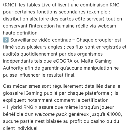
(RNG), les tables Live utilisent une combinaison RNG
pour certaines fonctions secondaires (exemple :
distribution aléatoire des cartes côté serveur) tout en
conservant l’interaction humaine réelle via webcam
haute définition.
2️⃣ Surveillance vidéo continue – Chaque croupier est
filmé sous plusieurs angles ; ces flux sont enregistrés et
audités quotidiennement par des organismes
indépendants tels que eCOGRA ou Malta Gaming
Authority afin de garantir qu’aucune manipulation ne
puisse influencer le résultat final.
Ces mécanismes sont régulièrement détaillés dans le
glossaire iGaming publié par chaque plateforme ; ils
expliquent notamment comment la certification
« Hybrid RNG » assure que même lorsqu’un joueur
bénéficie d’un
welcome pack
généreux jusqu’à €1000,
aucune partie n’est biaisée au profit du casino ou du
client individuel.