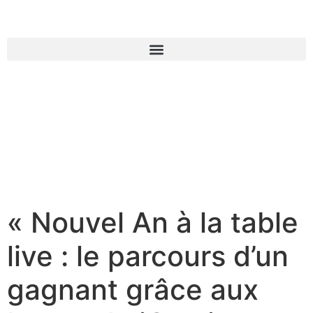
« Nouvel An à la table
live : le parcours d’un
gagnant grâce aux