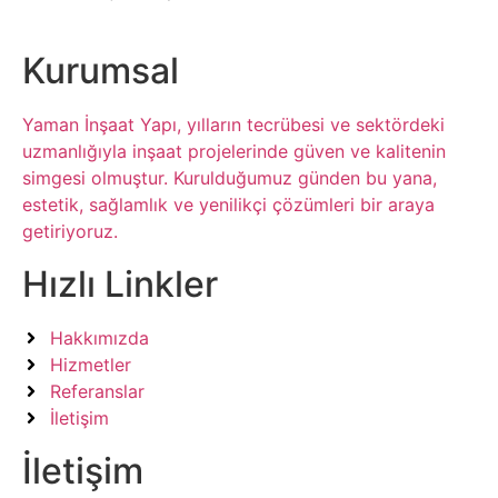
Kurumsal
Yaman İnşaat Yapı, yılların tecrübesi ve sektördeki
uzmanlığıyla inşaat projelerinde güven ve kalitenin
simgesi olmuştur. Kurulduğumuz günden bu yana,
estetik, sağlamlık ve yenilikçi çözümleri bir araya
getiriyoruz.
Hızlı Linkler
Hakkımızda
Hizmetler
Referanslar
İletişim
İletişim