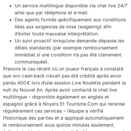
Un service multilingue disponible via chat live 24/7
ainsi que par téléphone et e‑mail.
Des agents formés spécifiquement aux conditions
liées aux exigences de mise (
wagering
) afin
d’éviter toute mauvaise interprétation.
Un suivi proactif lorsqu’une demande dépasse les
délais standards (par exemple remboursement
immédiat si une condition n’a pas été clairement
communiquée).
Prenons le cas récent où un joueur français a constaté
que son cash‑back n’avait pas été crédité après avoir
perdu 450 € lors d’une session Live Roulette pendant la
nuit du Nouvel An. Après avoir contacté le chat live
multilingue – disponible également en anglais et
espagnol grâce à Noyers Et Tourisme.Com qui recense
régulièrement ces services – l’équipe a vérifié
l’historique des parties et a appliqué automatiquement
le remboursement sous quinze minutes seulement,