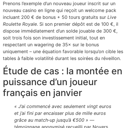
Prenons l’exemple d’un nouveau joueur inscrit sur un
nouveau casino en ligne qui reçoit un welcome pack
incluant 200 € de bonus + 50 tours gratuits sur
Live
Roulette Royale
. Si son premier dépôt est de 100 €, il
dispose immédiatement d’un solde jouable de 300 €,
soit trois fois son investissement initial, tout en
respectant un wagering de 35× sur le bonus
uniquement – une équation favorable lorsqu’on cible les
tables à faible volatilité durant les soirées du réveillon.
Étude de cas : la montée en
puissance d’un joueur
français en janvier
« J’ai commencé avec seulement vingt euros
et j’ai fini par encaisser plus de mille euros
grâce au match‑up jusqu’à €500 »
—
témoignage anonymisé recueilli par Noyers