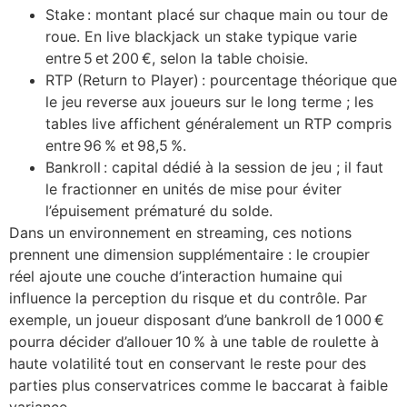
Stake : montant placé sur chaque main ou tour de
roue. En live blackjack un stake typique varie
entre 5 et 200 €, selon la table choisie.
RTP (Return to Player) : pourcentage théorique que
le jeu reverse aux joueurs sur le long terme ; les
tables live affichent généralement un RTP compris
entre 96 % et 98,5 %.
Bankroll : capital dédié à la session de jeu ; il faut
le fractionner en unités de mise pour éviter
l’épuisement prématuré du solde.
Dans un environnement en streaming, ces notions
prennent une dimension supplémentaire : le croupier
réel ajoute une couche d’interaction humaine qui
influence la perception du risque et du contrôle. Par
exemple, un joueur disposant d’une bankroll de 1 000 €
pourra décider d’allouer 10 % à une table de roulette à
haute volatilité tout en conservant le reste pour des
parties plus conservatrices comme le baccarat à faible