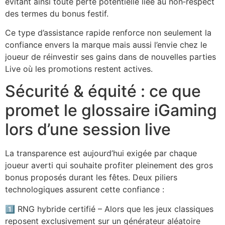
évitant ainsi toute perte potentielle liée au non‑respect
des termes du bonus festif.
Ce type d’assistance rapide renforce non seulement la
confiance envers la marque mais aussi l’envie chez le
joueur de réinvestir ses gains dans de nouvelles parties
Live où les promotions restent actives.
Sécurité & équité : ce que
promet le glossaire iGaming
lors d’une session live
La transparence est aujourd’hui exigée par chaque
joueur averti qui souhaite profiter pleinement des gros
bonus proposés durant les fêtes. Deux piliers
technologiques assurent cette confiance :
1️⃣ RNG hybride certifié – Alors que les jeux classiques
reposent exclusivement sur un générateur aléatoire