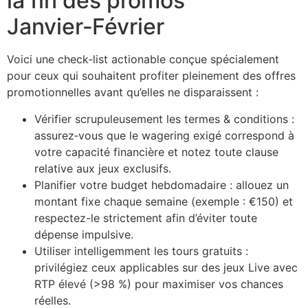
la fin des promos
Janvier‑Février
Voici une check‑list actionable conçue spécialement
pour ceux qui souhaitent profiter pleinement des offres
promotionnelles avant qu’elles ne disparaissent :
Vérifier scrupuleusement les termes & conditions :
assurez‑vous que le wagering exigé correspond à
votre capacité financière et notez toute clause
relative aux jeux exclusifs.
Planifier votre budget hebdomadaire : allouez un
montant fixe chaque semaine (exemple : €150) et
respectez-le strictement afin d’éviter toute
dépense impulsive.
Utiliser intelligemment les tours gratuits :
privilégiez ceux applicables sur des jeux Live avec
RTP élevé (>98 %) pour maximiser vos chances
réelles.