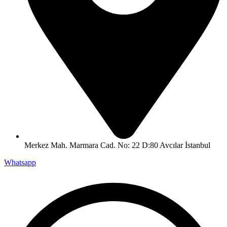
Merkez Mah. Marmara Cad. No: 22 D:80 Avcılar İstanbul
Whatsapp