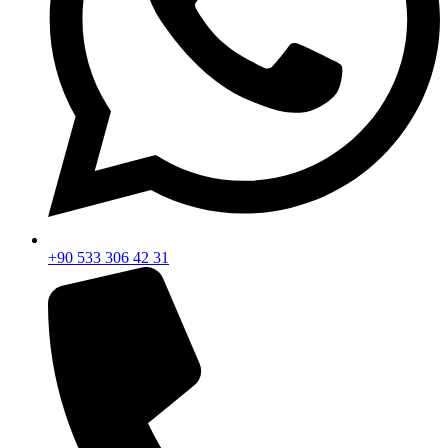
+90 533 306 42 31