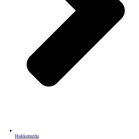
Hakkımızda