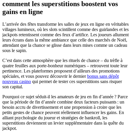
comment les superstitions boostent vos
gains en ligne
L’arrivée des fêtes transforme les salles de jeux en ligne en véritables
villages lumineux, où les slots scintillent comme des guirlandes et les
jackpots retentissent comme des feux d’artifice. Les joueurs allument
leurs écrans dans la même ambiance que celle des marchés de Noël,
attendant que la chance se glisse dans leurs mises comme un cadeau
sous le sapin.
C’est dans cette atmosphère que les rituels de chance – du trèfle à
quatre feuilles aux porte‑bonheur numériques – retrouvent toute leur
pertinence. Les plateformes proposent d’ailleurs des promotions
spéciales, et vous pouvez découvrir le dernier
bonus sans dépôt
nouveau casino
qui permet de tester ces superstitions sans risquer
son capital.
Pourquoi ce sujet séduit‑il les amateurs de jeu en fin d’année ? Parce
que la période de fin d’année combine deux facteurs puissants : un
besoin accru de divertissement et une propension à croire que les
petits gestes de chance peuvent réellement influencer les gains. En
alliant psychologie du joueur et stratégies de bankroll, les
superstitions deviennent un levier supplémentaire dans la quête du
jackpot.