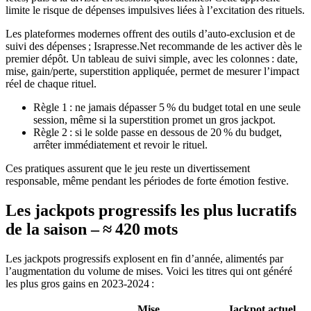
limite le risque de dépenses impulsives liées à l’excitation des rituels.
Les plateformes modernes offrent des outils d’auto‑exclusion et de
suivi des dépenses ; Israpresse.Net recommande de les activer dès le
premier dépôt. Un tableau de suivi simple, avec les colonnes : date,
mise, gain/perte, superstition appliquée, permet de mesurer l’impact
réel de chaque rituel.
Règle 1 : ne jamais dépasser 5 % du budget total en une seule
session, même si la superstition promet un gros jackpot.
Règle 2 : si le solde passe en dessous de 20 % du budget,
arrêter immédiatement et revoir le rituel.
Ces pratiques assurent que le jeu reste un divertissement
responsable, même pendant les périodes de forte émotion festive.
Les jackpots progressifs les plus lucratifs
de la saison – ≈ 420 mots
Les jackpots progressifs explosent en fin d’année, alimentés par
l’augmentation du volume de mises. Voici les titres qui ont généré
les plus gros gains en 2023‑2024 :
Mise
Jackpot actuel