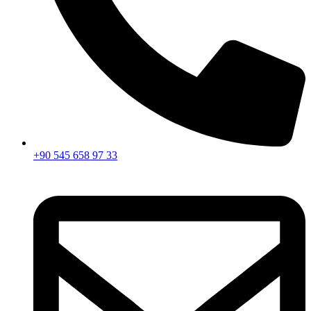
+90 545 658 97 33