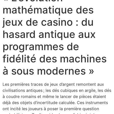
mathématique des
jeux de casino : du
hasard antique aux
programmes de
fidélité des machines
à sous modernes »
Les premières traces de jeux d’argent remontent aux
civilisations antiques ; les dés cubiques en argile, les dés
à coudre romains et même le lancer de pièces étaient
déjà des objets d’incertitude calculée. Ces instruments
ont incité les joueurs à poser la première question