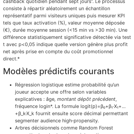
cashback quotidien pendant sept jours”. Le processus
consiste à répartir aléatoirement un échantillon
représentatif parmi visiteurs uniques puis mesurer KPI
tels que taux activation (%), valeur moyenne déposée
(€), durée moyenne session (<15 min vs >30 min). Une
différence statistiquement significative détectée via test
t avec p<0,05 indique quelle version génère plus profit
net après prise en compte du coût promotionnel
direct.*
Modèles prédictifs courants
Régression logistique estime probabilité qu’un
joueur accepte une offre selon variables
explicatives : âge
, montant dépôt précédent
,
fréquence login*. La formule logit(p)=β₀+β₁·X₁+…
+β_k·X_k fournit ensuite score décimal permettant
segmenter audience high‑propensity.
Arbres décisionnels comme Random Forest