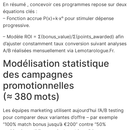
En résumé , concevoir ces programmes repose sur deux
équations clés :
– Fonction accrue P(x)=k·xⁿ pour stimuler dépense
progressive.
– Modèle ROI = Σ(bonus_value)/Σ(points_awarded) afin
d’ajuster constamment taux conversion suivant analyses
A/B réalisées mensuellement via Lemotarologue.Fr.
Modélisation statistique
des campagnes
promotionnelles
(≈ 380 mots)
Les équipes marketing utilisent aujourd’hui l’A/B testing
pour comparer deux variantes d’offre – par exemple
“100% match bonus jusqu’à €200” contre “50%