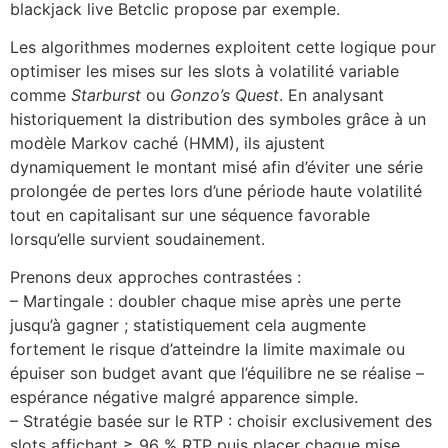
blackjack live Betclic propose par exemple.
Les algorithmes modernes exploitent cette logique pour
optimiser les mises sur les slots à volatilité variable
comme
Starburst
ou
Gonzo’s Quest
. En analysant
historiquement la distribution des symboles grâce à un
modèle Markov caché (HMM), ils ajustent
dynamiquement le montant misé afin d’éviter une série
prolongée de pertes lors d’une période haute volatilité
tout en capitalisant sur une séquence favorable
lorsqu’elle survient soudainement.
Prenons deux approches contrastées :
– Martingale : doubler chaque mise après une perte
jusqu’à gagner ; statistiquement cela augmente
fortement le risque d’atteindre la limite maximale ou
épuiser son budget avant que l’équilibre ne se réalise –
espérance négative malgré apparence simple.
– Stratégie basée sur le RTP : choisir exclusivement des
slots affichant ≥ 96 % RTP puis placer chaque mise