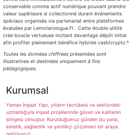
conservable comme actif numérique pouvant prendre
valeur supérieure si collectionné durant événements
spéciaux organisés via partenariat entre plateformes
évaluées par Lemotarologue.Fr . Cette double utilité
crée boucle vertueuse incitant davantage dépôt initial
afin profiter pleinement bénéfice hybride cash/crypto.*
Toutes les données chiffrées présentées sont
illustratives et destinées uniquement à fins
pédagogiques.
Kurumsal
Yaman İnşaat Yapı, yılların tecrübesi ve sektördeki
uzmanlığıyla inşaat projelerinde güven ve kalitenin
simgesi olmuştur. Kurulduğumuz günden bu yana,
estetik, sağlamlık ve yenilikçi çözümleri bir araya
getiriyoruz.