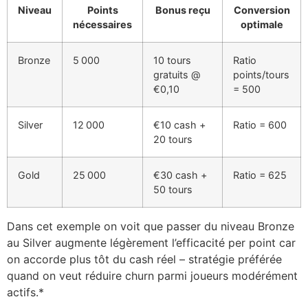
Niveau
Points
Bonus reçu
Conversion
nécessaires
optimale
Bronze
5 000
10 tours
Ratio
gratuits @
points/tours
€0,10
= 500
Silver
12 000
€10 cash +
Ratio = 600
20 tours
Gold
25 000
€30 cash +
Ratio = 625
50 tours
Dans cet exemple on voit que passer du niveau Bronze
au Silver augmente légèrement l’efficacité per point car
on accorde plus tôt du cash réel – stratégie préférée
quand on veut réduire churn parmi joueurs modérément
actifs.*