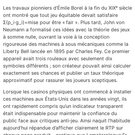
Les travaux pionniers d’Émile Borel à la fin du XIXᵉ siècle
ont montré que tout jeu équitable devait satisfaire
Σ(p_i·g_i)=mise pour être « fair ». Plus tard, John von
Neumann a formalisé ces idées avec la théorie des jeux
à somme nulle, ouvrant la voie à la conception
rigoureuse des machines à sous mécaniques comme la
Liberty Bell lancée en 1895 par Charles Fey. Ce premier
appareil avait trois rouleaux avec seulement dix
symboles différents ; son créateur pouvait ainsi calculer
exactement ses chances et publier un taux théorique
approximatif pour rassurer les joueurs sceptiques.
Lorsque les casinos physiques ont commencé à installer
ces machines aux États‑Unis dans les années vingt, ils
ont rapidement compris qu’un indicateur transparent
était indispensable pour maintenir la confiance du
public face aux critiques anti‑jeu. Ainsi naquit l’habitude
aujourd’hui répandue d’afficher clairement le RTP sur