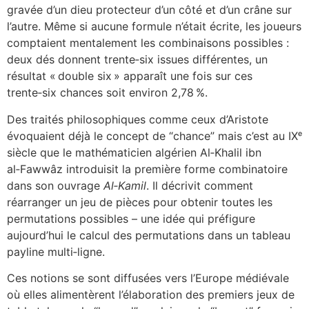
gravée d’un dieu protecteur d’un côté et d’un crâne sur
l’autre. Même si aucune formule n’était écrite, les joueurs
comptaient mentalement les combinaisons possibles :
deux dés donnent trente‑six issues différentes, un
résultat « double six » apparaît une fois sur ces
trente‑six chances soit environ 2,78 %.
Des traités philosophiques comme ceux d’Aristote
évoquaient déjà le concept de “chance” mais c’est au IXᵉ
siècle que le mathématicien algérien Al‑Khalil ibn
al‑Fawwâz introduisit la première forme combinatoire
dans son ouvrage
Al‑Kamil
. Il décrivit comment
réarranger un jeu de pièces pour obtenir toutes les
permutations possibles – une idée qui préfigure
aujourd’hui le calcul des permutations dans un tableau
payline multi‑ligne.
Ces notions se sont diffusées vers l’Europe médiévale
où elles alimentèrent l’élaboration des premiers jeux de