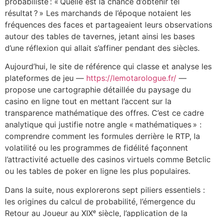
probabiliste : « Quelle est la chance d’obtenir tel
résultat ? » Les marchands de l’époque notaient les
fréquences des faces et partageaient leurs observations
autour des tables de tavernes, jetant ainsi les bases
d’une réflexion qui allait s’affiner pendant des siècles.
Aujourd’hui, le site de référence qui classe et analyse les
plateformes de jeu —
https://lemotarologue.fr/
—
propose une cartographie détaillée du paysage du
casino en ligne tout en mettant l’accent sur la
transparence mathématique des offres. C’est ce cadre
analytique qui justifie notre angle « mathématiques » :
comprendre comment les formules derrière le RTP, la
volatilité ou les programmes de fidélité façonnent
l’attractivité actuelle des casinos virtuels comme Betclic
ou les tables de poker en ligne les plus populaires.
Dans la suite, nous explorerons sept piliers essentiels :
les origines du calcul de probabilité, l’émergence du
Retour au Joueur au XIXᵉ siècle, l’application de la