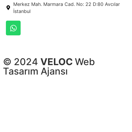
Merkez Mah. Marmara Cad. No: 22 D:80 Avcılar
İstanbul
© 2024
VELOC
Web
Tasarım Ajansı