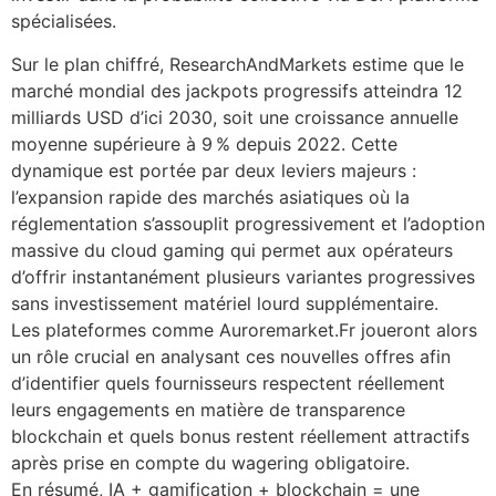
spécialisées.
Sur le plan chiffré, ResearchAndMarkets estime que le
marché mondial des jackpots progres­sifs atteindra 12
milliards USD d’ici 2030, soit une croissance annuelle
moyenne supérieure à 9 % depuis 2022. Cette
dynamique est portée par deux leviers majeurs :
l’expansion rapide des marchés asiatiques où la
réglementation s’assouplit progressivement et l’adoption
massive du cloud gaming qui permet aux opérateurs
d’offrir instantanément plusieurs variantes progressives
sans investissement matériel lourd supplémentaire.
Les plateformes comme Auroremarket.Fr joueront alors
un rôle crucial en analysant ces nouvelles offres afin
d’identifier quels fournisseurs respectent réellement
leurs engagements en matière de transparence
blockchain et quels bonus restent réellement attractifs
après prise en compte du wagering obligatoire.
En résumé, IA + gamification + blockchain = une