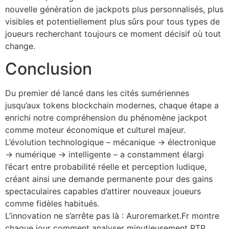
nouvelle génération de jackpots plus personnalisés, plus
visibles et potentiellement plus sûrs pour tous types de
joueurs recherchant toujours ce moment décisif où tout
change.
Conclusion
Du premier dé lancé dans les cités sumériennes
jusqu’aux tokens blockchain modernes, chaque étape a
enrichi notre compréhension du phénomène jackpot
comme moteur économique et culturel majeur.
L’évolution technologique – mécanique → électronique
→ numérique → intelligente – a constamment élargi
l’écart entre probabilité réelle et perception ludique,
créant ainsi une demande permanente pour des gains
spectaculaires capables d’attirer nouveaux joueurs
comme fidèles habitués.
L’innovation ne s’arrête pas là : Auroremarket.Fr montre
chaque jour comment analyser minutieusement RTP,