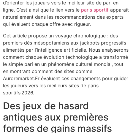
d’orienter les joueurs vers le meilleur site de pari en
ligne. C’est ainsi que le lien vers le
paris sportif
apparaît
naturellement dans les recommandations des experts
qui évaluent chaque offre avec rigueur.
Cet article propose un voyage chronologique : des
premiers dés mésopotamiens aux jackpots progressifs
alimentés par l’intelligence artificielle. Nous analyserons
comment chaque évolution technologique a transformé
le simple pari en un phénomène culturel mondial, tout
en montrant comment des sites comme
Auroremarket.Fr évaluent ces changements pour guider
les joueurs vers les meilleurs sites de paris
sportifs 2026.
Des jeux de hasard
antiques aux premières
formes de gains massifs