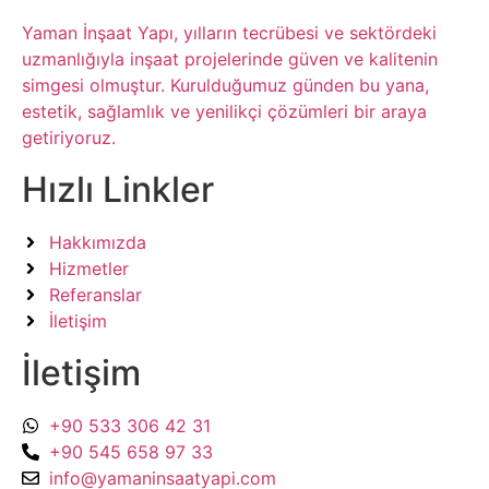
Yaman İnşaat Yapı, yılların tecrübesi ve sektördeki
uzmanlığıyla inşaat projelerinde güven ve kalitenin
simgesi olmuştur. Kurulduğumuz günden bu yana,
estetik, sağlamlık ve yenilikçi çözümleri bir araya
getiriyoruz.
Hızlı Linkler
Hakkımızda
Hizmetler
Referanslar
İletişim
İletişim
+90 533 306 42 31
+90 545 658 97 33
info@yamaninsaatyapi.com