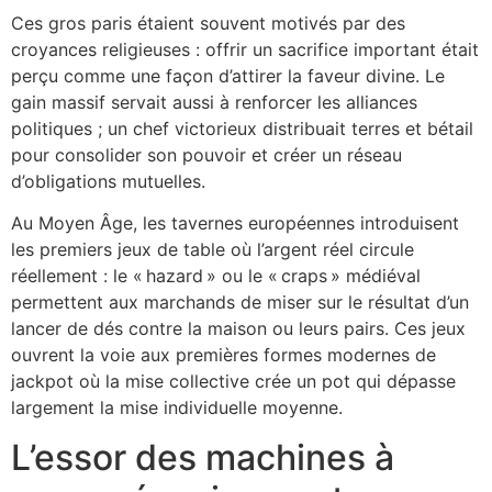
Ces gros paris étaient souvent motivés par des
croyances religieuses : offrir un sacrifice important était
perçu comme une façon d’attirer la faveur divine. Le
gain massif servait aussi à renforcer les alliances
politiques ; un chef victorieux distribuait terres et bétail
pour consolider son pouvoir et créer un réseau
d’obligations mutuelles.
Au Moyen Âge, les tavernes européennes introduisent
les premiers jeux de table où l’argent réel circule
réellement : le « hazard » ou le « craps » médiéval
permettent aux marchands de miser sur le résultat d’un
lancer de dés contre la maison ou leurs pairs. Ces jeux
ouvrent la voie aux premières formes modernes de
jackpot où la mise collective crée un pot qui dépasse
largement la mise individuelle moyenne.
L’essor des machines à