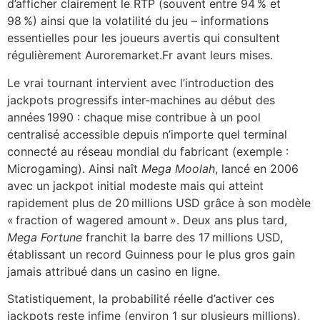
d’afficher clairement le RTP (souvent entre 94 % et
98 %) ainsi que la volatilité du jeu – informations
essentielles pour les joueurs avertis qui consultent
régulièrement Auroremarket.Fr avant leurs mises.
Le vrai tournant intervient avec l’introduction des
jackpots progressifs inter‑machines au début des
années 1990 : chaque mise contribue à un pool
centralisé accessible depuis n’importe quel terminal
connecté au réseau mondial du fabricant (exemple :
Microgaming). Ainsi naît
Mega Moolah
, lancé en 2006
avec un jackpot initial modeste mais qui atteint
rapidement plus de 20 millions USD grâce à son modèle
« fraction of wagered amount ». Deux ans plus tard,
Mega Fortune
franchit la barre des 17 millions USD,
établissant un record Guinness pour le plus gros gain
jamais attribué dans un casino en ligne.
Statistiquement, la probabilité réelle d’activer ces
jackpots reste infime (environ 1 sur plusieurs millions),