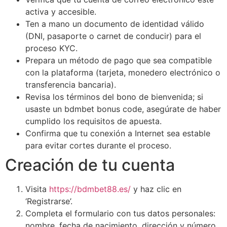
activa y accesible.
Ten a mano un documento de identidad válido
(DNI, pasaporte o carnet de conducir) para el
proceso KYC.
Prepara un método de pago que sea compatible
con la plataforma (tarjeta, monedero electrónico o
transferencia bancaria).
Revisa los términos del bono de bienvenida; si
usaste un bdmbet bonus code, asegúrate de haber
cumplido los requisitos de apuesta.
Confirma que tu conexión a Internet sea estable
para evitar cortes durante el proceso.
Creación de tu cuenta
Visita
https://bdmbet88.es/
y haz clic en
‘Registrarse’.
Completa el formulario con tus datos personales:
nombre, fecha de nacimiento, dirección y número