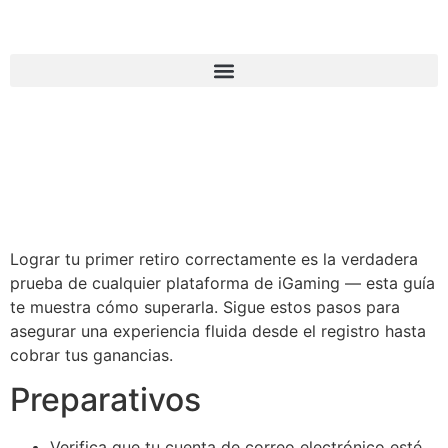
Lograr tu primer retiro correctamente es la verdadera
prueba de cualquier plataforma de iGaming — esta guía
te muestra cómo superarla. Sigue estos pasos para
asegurar una experiencia fluida desde el registro hasta
cobrar tus ganancias.
Preparativos
Verifica que tu cuenta de correo electrónico esté