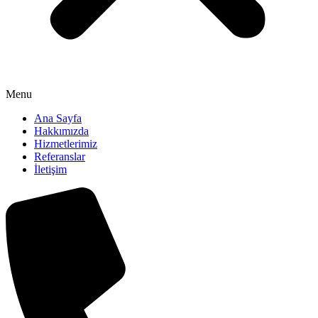
Menu
Ana Sayfa
Hakkımızda
Hizmetlerimiz
Referanslar
İletişim