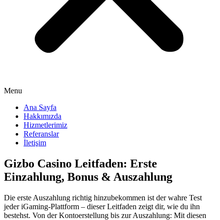
Menu
Ana Sayfa
Hakkımızda
Hizmetlerimiz
Referanslar
İletişim
Gizbo Casino Leitfaden: Erste
Einzahlung, Bonus & Auszahlung
Die erste Auszahlung richtig hinzubekommen ist der wahre Test
jeder iGaming-Plattform – dieser Leitfaden zeigt dir, wie du ihn
bestehst. Von der Kontoerstellung bis zur Auszahlung: Mit diesen