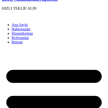
HIZLI TEKLİF ALIN
Ana Sayfa
Hakkımızda
Hizmetlerimiz
Referanslar
İletişim