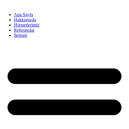
İçeriğe
atla
Ana Sayfa
Hakkımızda
Hizmetlerimiz
Referanslar
İletişim