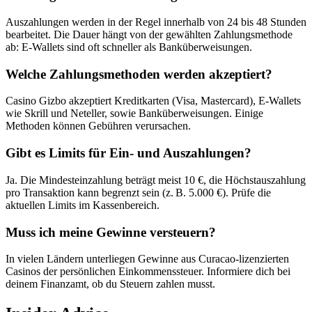
Auszahlungen werden in der Regel innerhalb von 24 bis 48 Stunden
bearbeitet. Die Dauer hängt von der gewählten Zahlungsmethode
ab: E-Wallets sind oft schneller als Banküberweisungen.
Welche Zahlungsmethoden werden akzeptiert?
Casino Gizbo akzeptiert Kreditkarten (Visa, Mastercard), E-Wallets
wie Skrill und Neteller, sowie Banküberweisungen. Einige
Methoden können Gebühren verursachen.
Gibt es Limits für Ein- und Auszahlungen?
Ja. Die Mindesteinzahlung beträgt meist 10 €, die Höchstauszahlung
pro Transaktion kann begrenzt sein (z. B. 5.000 €). Prüfe die
aktuellen Limits im Kassenbereich.
Muss ich meine Gewinne versteuern?
In vielen Ländern unterliegen Gewinne aus Curacao-lizenzierten
Casinos der persönlichen Einkommenssteuer. Informiere dich bei
deinem Finanzamt, ob du Steuern zahlen musst.