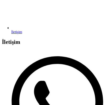
İletişim
İletişim