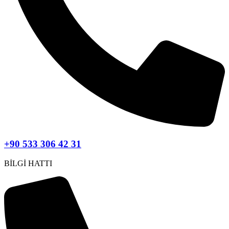
+90 533 306 42 31
BİLGİ HATTI