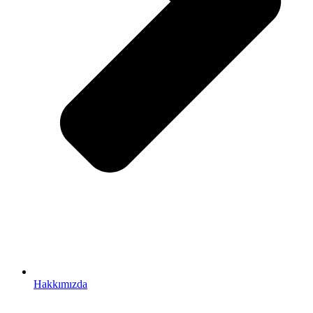
Hakkımızda