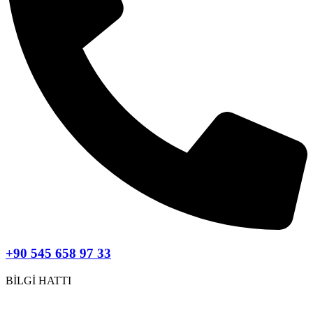
+90 545 658 97 33
BİLGİ HATTI