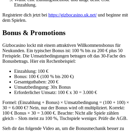
Einzahlung.
Registriere dich jetzt bei
https://gizbocasino.uk.net/
und beginne mit
dem Spielen.
Bonus & Promotions
Gizbocasino lockt mit einem attraktiven Willkommensbonus für
Neukunden. Ein typischer Bonus ist: 100 % bis zu 200 € plus 50
Freispiele. Die Umsatzbedingungen betragen oft das 30-Fache des
Bonusbetrags. Hier ein Rechenbeispiel:
Einzahlung: 100 €
Bonus: 100 € (100 % bis 200 €)
Gesamtguthaben: 200 €
Umsatzbedingung: 30x Bonus
Erforderlicher Umsatz: 100 € x 30 = 3.000 €
Formel: (Einzahlung + Bonus) × Umsatzbedingung = (100 + 100) ×
30 = 6.000 €? Nein, nur der Bonus wird oft multipliziert. Korrekt:
100 € Bonus × 30 = 3.000 €. Beachte: Nicht alle Spiele zählen
gleich – Slots meist zu 100 %, Tischspiele weniger. Prüfe die AGB.
Sieh dir das folgende Video an, um die Bonusmechanik besser zu