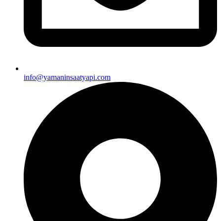
info@yamaninsaatyapi.com