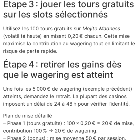
Étape 3 : jouer les tours gratuits
sur les slots sélectionnés
Utilisez les 100 tours gratuits sur
Mojito Madness
(volatilité haute) en misant 0,20 € chacun. Cette mise
maximise la contribution au wagering tout en limitant le
risque de perte rapide.
Étape 4 : retirer les gains dès
que le wagering est atteint
Une fois les 5 000 € de wagering (exemple précédent)
atteints, demandez le retrait. La plupart des casinos
imposent un délai de 24 à 48 h pour vérifier l’identité.
Plan de mise détaillé
– Phase 1 (tours gratuits) : 100 × 0,20 € = 20 € de mise,
contribution 100 % → 20 € de wagering.
– Phase 2 (bonus) : mise moyenne 50 € par session,