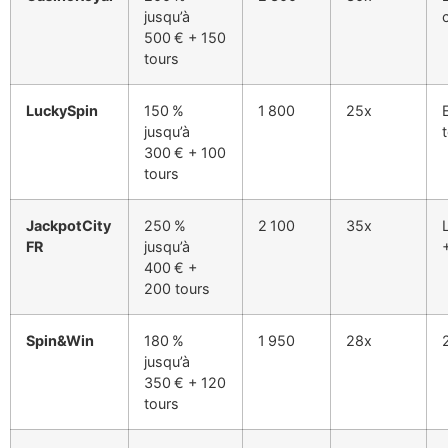
jusqu’à
500 € + 150
tours
LuckySpin
150 %
1 800
25x
jusqu’à
300 € + 100
tours
JackpotCity
250 %
2 100
35x
FR
jusqu’à
400 € +
200 tours
Spin&Win
180 %
1 950
28x
jusqu’à
350 € + 120
tours