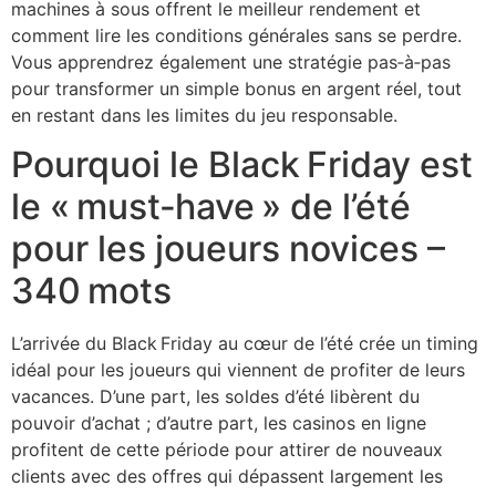
machines à sous offrent le meilleur rendement et
comment lire les conditions générales sans se perdre.
Vous apprendrez également une stratégie pas‑à‑pas
pour transformer un simple bonus en argent réel, tout
en restant dans les limites du jeu responsable.
Pourquoi le Black Friday est
le « must‑have » de l’été
pour les joueurs novices –
340 mots
L’arrivée du Black Friday au cœur de l’été crée un timing
idéal pour les joueurs qui viennent de profiter de leurs
vacances. D’une part, les soldes d’été libèrent du
pouvoir d’achat ; d’autre part, les casinos en ligne
profitent de cette période pour attirer de nouveaux
clients avec des offres qui dépassent largement les