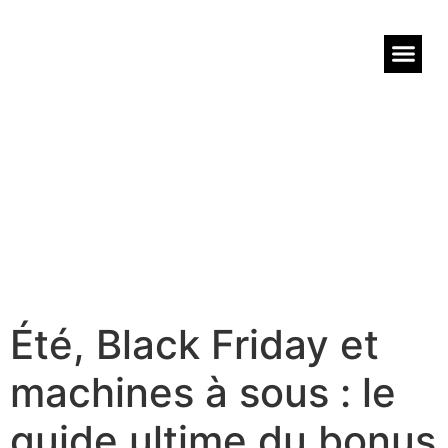
Été, Black Friday et
machines à sous : le
guide ultime du bonus