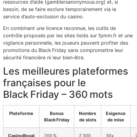
ressources d’aide (gamblersanonymous.org) et, si
besoin, de se faire exclure temporairement via le
service d’auto‑exclusion du casino.
En combinant une licence reconnue, les outils de
contrôle proposés par les sites listés sur fpmm.fr et une
vigilance personnelle, les joueurs peuvent profiter des
promotions du Black Friday sans compromettre leur
sécurité financière ni leur bien‑être.
Les meilleures plateformes
françaises pour le
Black Friday – 360 mots
Plateforme
Bonus
Nombre
Exigence
Black Friday
de slots
de mise
CasinoRoyal
200 %
2 300
30x