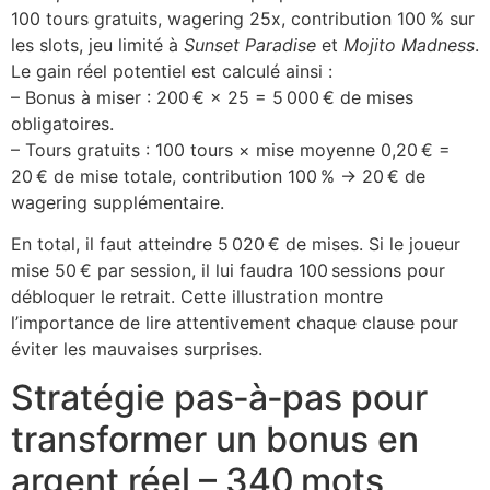
100 tours gratuits, wagering 25x, contribution 100 % sur
les slots, jeu limité à
Sunset Paradise
et
Mojito Madness
.
Le gain réel potentiel est calculé ainsi :
– Bonus à miser : 200 € × 25 = 5 000 € de mises
obligatoires.
– Tours gratuits : 100 tours × mise moyenne 0,20 € =
20 € de mise totale, contribution 100 % → 20 € de
wagering supplémentaire.
En total, il faut atteindre 5 020 € de mises. Si le joueur
mise 50 € par session, il lui faudra 100 sessions pour
débloquer le retrait. Cette illustration montre
l’importance de lire attentivement chaque clause pour
éviter les mauvaises surprises.
Stratégie pas‑à‑pas pour
transformer un bonus en
argent réel – 340 mots