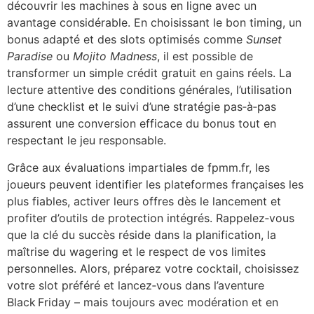
découvrir les machines à sous en ligne avec un
avantage considérable. En choisissant le bon timing, un
bonus adapté et des slots optimisés comme
Sunset
Paradise
ou
Mojito Madness
, il est possible de
transformer un simple crédit gratuit en gains réels. La
lecture attentive des conditions générales, l’utilisation
d’une checklist et le suivi d’une stratégie pas‑à‑pas
assurent une conversion efficace du bonus tout en
respectant le jeu responsable.
Grâce aux évaluations impartiales de fpmm.fr, les
joueurs peuvent identifier les plateformes françaises les
plus fiables, activer leurs offres dès le lancement et
profiter d’outils de protection intégrés. Rappelez‑vous
que la clé du succès réside dans la planification, la
maîtrise du wagering et le respect de vos limites
personnelles. Alors, préparez votre cocktail, choisissez
votre slot préféré et lancez‑vous dans l’aventure
Black Friday – mais toujours avec modération et en