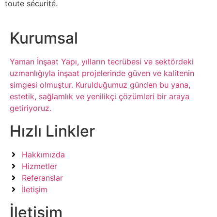
toute sécurité.
Kurumsal
Yaman İnşaat Yapı, yılların tecrübesi ve sektördeki
uzmanlığıyla inşaat projelerinde güven ve kalitenin
simgesi olmuştur. Kurulduğumuz günden bu yana,
estetik, sağlamlık ve yenilikçi çözümleri bir araya
getiriyoruz.
Hızlı Linkler
Hakkımızda
Hizmetler
Referanslar
İletişim
İletişim