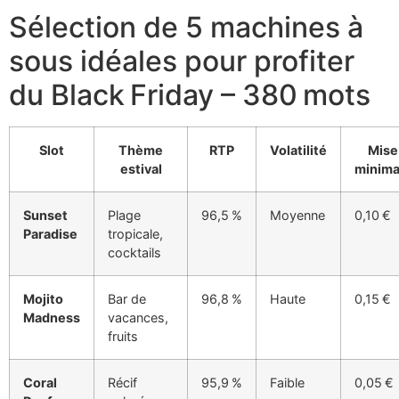
Sélection de 5 machines à
sous idéales pour profiter
du Black Friday – 380 mots
Slot
Thème
RTP
Volatilité
Mise
estival
minima
Sunset
Plage
96,5 %
Moyenne
0,10 €
Paradise
tropicale,
cocktails
Mojito
Bar de
96,8 %
Haute
0,15 €
Madness
vacances,
fruits
Coral
Récif
95,9 %
Faible
0,05 €