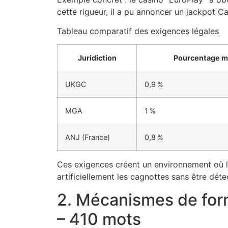
cette rigueur, il a pu annoncer un jackpot C
Tableau comparatif des exigences légales
Juridiction
Pourcentage mi
UKGC
0,9 %
MGA
1 %
ANJ (France)
0,8 %
Ces exigences créent un environnement où l
artificiellement les cagnottes sans être déte
2. Mécanismes de form
– 410 mots