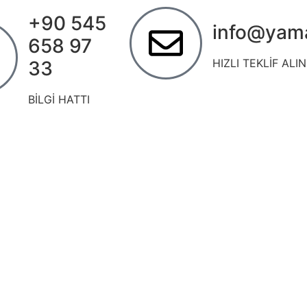
+90 545
info@yam
658 97
HIZLI TEKLİF ALIN
33
BİLGİ HATTI