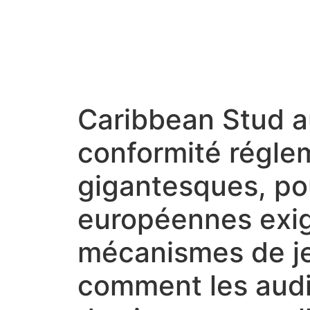
Caribbean Stud a
conformité réglem
gigantesques, pou
européennes exig
mécanismes de je
comment les audi