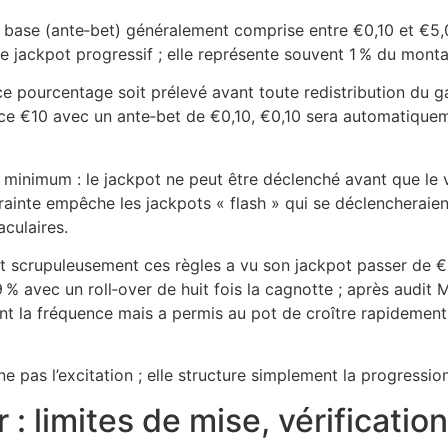
 base (ante‑bet) généralement comprise entre €0,10 et €5,
 le jackpot progressif ; elle représente souvent 1 % du monta
pourcentage soit prélevé avant toute redistribution du gai
place €10 avec un ante‑bet de €0,10, €0,10 sera automatiqu
r minimum : le jackpot ne peut être déclenché avant que l
ntrainte empêche les jackpots « flash » qui se déclencherai
culaires.
nt scrupuleusement ces règles a vu son jackpot passer de 
9 % avec un roll‑over de huit fois la cagnotte ; après audit 
ement la fréquence mais a permis au pot de croître rapideme
pas l’excitation ; elle structure simplement la progression 
r : limites de mise, vérificati