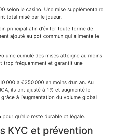
00 selon le casino. Une mise supplémentaire
nt total misé par le joueur.
n principal afin d’éviter toute forme de
ement ajouté au pot commun qui alimente le
e volume cumulé des mises atteigne au moins
ent trop fréquemment et garantit une
€10 000 à €250 000 en moins d’un an. Au
MGA, ils ont ajusté à 1 % et augmenté le
nt grâce à l’augmentation du volume global
pour qu’elle reste durable et légale.
ons KYC et prévention