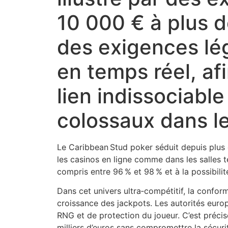
10 000 € à plus 
des exigences léga
en temps réel, afi
lien indissociable
colossaux dans l
Le Caribbean Stud poker séduit depuis plus
les casinos en ligne comme dans les salles te
compris entre 96 % et 98 % et à la possibil
Dans cet univers ultra‑compétitif, la conform
croissance des jackpots. Les autorités euro
RNG et de protection du joueur. C’est précis
milliers d’euros sans compromettre la sécurit