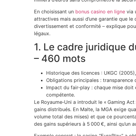
En choisissant un
bonus casino en ligne
via 
attractives mais aussi d’une garantie que l
divertissement et conformité – explique pou
légaux.
1. Le cadre juridique 
– 460 mots
Historique des licences : UKGC (2005
Obligations principales : transparence
Impact du fair‑play : chaque mise doit ê
compétente.
Le Royaume‑Uni a introduit le « Gaming Act 
gains distribués. En Malte, la MGA exige qu
volume total des mises) et que ce pourcentag
des gains supérieurs à 5 000 €, ainsi qu’un 
Exemple concret : le casino “EuroPlay” a ob