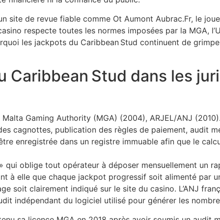
un site de revue fiable comme Ot Aumont Aubrac.Fr, le joue
e casino respecte toutes les normes imposées par la MGA, l
rquoi les jackpots du Caribbean Stud continuent de grimper
du Caribbean Stud dans les ju
), Malta Gaming Authority (MGA) (2004), ARJEL/ANJ (2010)
 des cagnottes, publication des règles de paiement, audit 
tre enregistrée dans un registre immuable afin que le calcul 
» qui oblige tout opérateur à déposer mensuellement un rapp
ant à elle que chaque jackpot progressif soit alimenté par 
e soit clairement indiqué sur le site du casino. L’ANJ franç
audit indépendant du logiciel utilisé pour générer les nombr
tenu sa licence MGA en 2018 après avoir soumis un audit me