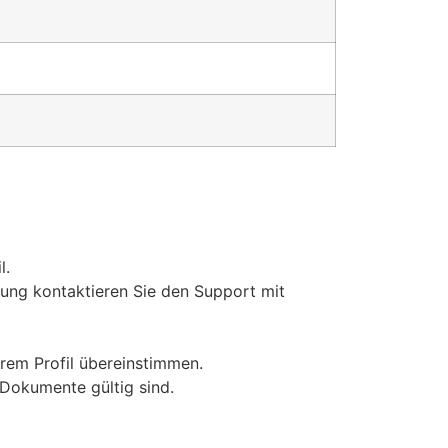
l.
ung kontaktieren Sie den Support mit
Ihrem Profil übereinstimmen.
 Dokumente gültig sind.