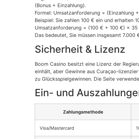
(Bonus + Einzahlung).
Formel: Umsatzanforderung = (Einzahlung +
Beispiel: Sie zahlen 100 € ein und erhalten 
Umsatzanforderung = (100 € + 100 €) × 35 
Das bedeutet, Sie müssen insgesamt 7.000 €
Sicherheit & Lizenz
Boom Casino besitzt eine Lizenz der Regier
einhält, aber Gewinne aus Curaçao-lizenzier
zu Glücksspielgewinnen. Die Seite verwendet
Ein- und Auszahlunge
Zahlungsmethode
Visa/Mastercard
1