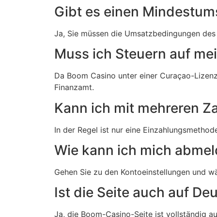
Gibt es einen Mindestum
Ja, Sie müssen die Umsatzbedingungen des B
Muss ich Steuern auf me
Da Boom Casino unter einer Curaçao-Lizenz o
Finanzamt.
Kann ich mit mehreren Z
In der Regel ist nur eine Einzahlungsmethod
Wie kann ich mich abmel
Gehen Sie zu den Kontoeinstellungen und wä
Ist die Seite auch auf De
Ja, die Boom-Casino-Seite ist vollständig 