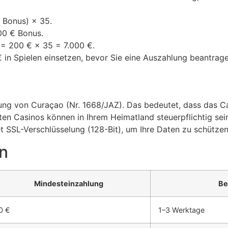
 Bonus) × 35.
100 € Bonus.
= 200 € × 35 = 7.000 €.
 in Spielen einsetzen, bevor Sie eine Auszahlung beantrag
ung von Curaçao (Nr. 1668/JAZ). Das bedeutet, dass das C
ten Casinos können in Ihrem Heimatland steuerpflichtig sei
 SSL-Verschlüsselung (128-Bit), um Ihre Daten zu schützen
n
Mindesteinzahlung
Be
0 €
1–3 Werktage