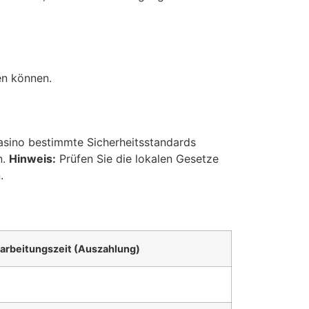
en können.
asino bestimmte Sicherheitsstandards
n.
Hinweis:
Prüfen Sie die lokalen Gesetze
.
arbeitungszeit (Auszahlung)