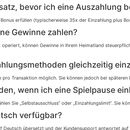
satz, bevor ich eine Auszahlung 
onus erfüllen (typischerweise 35x der Einzahlung plus Bo
ine Gewinne zahlen?
periert, können Gewinne in Ihrem Heimatland steuerpflichti
ahlungsmethoden gleichzeitig ein
e pro Transaktion möglich. Sie können jedoch bei späteren
den, wenn ich eine Spielpause ei
hlen Sie „Selbstausschluss“ oder „Einzahlungslimit“. Sie k
utsch verfügbar?
auf Deutsch übersetzt und der Kundensupport antwortet auf