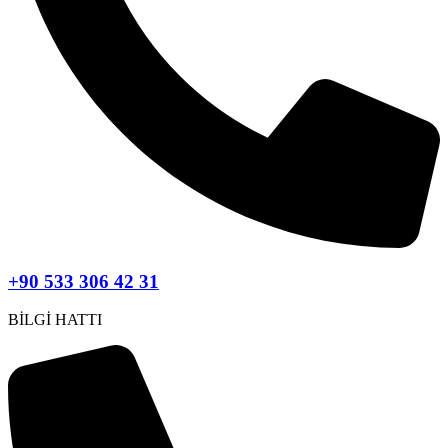
+90 533 306 42 31
BİLGİ HATTI