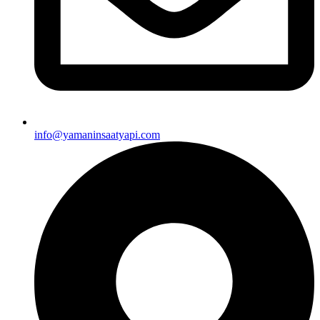
info@yamaninsaatyapi.com