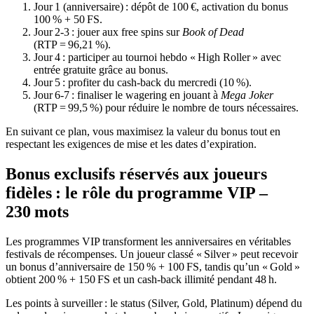
Jour 1 (anniversaire) : dépôt de 100 €, activation du bonus
100 % + 50 FS.
Jour 2‑3 : jouer aux free spins sur
Book of Dead
(RTP = 96,21 %).
Jour 4 : participer au tournoi hebdo « High Roller » avec
entrée gratuite grâce au bonus.
Jour 5 : profiter du cash‑back du mercredi (10 %).
Jour 6‑7 : finaliser le wagering en jouant à
Mega Joker
(RTP = 99,5 %) pour réduire le nombre de tours nécessaires.
En suivant ce plan, vous maximisez la valeur du bonus tout en
respectant les exigences de mise et les dates d’expiration.
Bonus exclusifs réservés aux joueurs
fidèles : le rôle du programme VIP –
230 mots
Les programmes VIP transforment les anniversaires en véritables
festivals de récompenses. Un joueur classé « Silver » peut recevoir
un bonus d’anniversaire de 150 % + 100 FS, tandis qu’un « Gold »
obtient 200 % + 150 FS et un cash‑back illimité pendant 48 h.
Les points à surveiller : le status (Silver, Gold, Platinum) dépend du