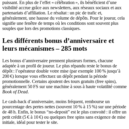
puissant. En plus de l’effet « célébration », ils bénéficient d’une
visibilité accrue grâce aux newsletters, aux réseaux sociaux et aux
partenariats d’affiliation. Le résultat : un pic de trafic et,
généralement, une hausse du volume de dépôts. Pour le joueur, cela
signifie une fenêtre de temps où les conditions sont souvent plus
souples que lors des promotions classiques.
Les différents bonus d’anniversaire et
leurs mécanismes – 285 mots
Les bonus d’anniversaire prennent plusieurs formes, chacune
adaptée à un profil de joueur. Le plus répandu reste le bonus de
dépôt : l’opérateur double votre mise (par exemple 100 % jusqu’à
200 €) lorsque vous effectuez un dépôt pendant la période
promotionnelle. Certains ajoutent des tours gratuits (free spins),
généralement 50 FS sur une machine à sous à haute volatilité comme
Book of Dead
.
Le cash‑back d’anniversaire, moins fréquent, rembourse un
pourcentage des pertes nettes (souvent 10 % à 15 %) sur une période
de 48 h. Enfin, le bonus “no‑deposit” est le plus convoité : il offre un
petit crédit (5 € à 10 €) ou quelques free spins sans exigence de mise
initiale, idéal pour tester le site.