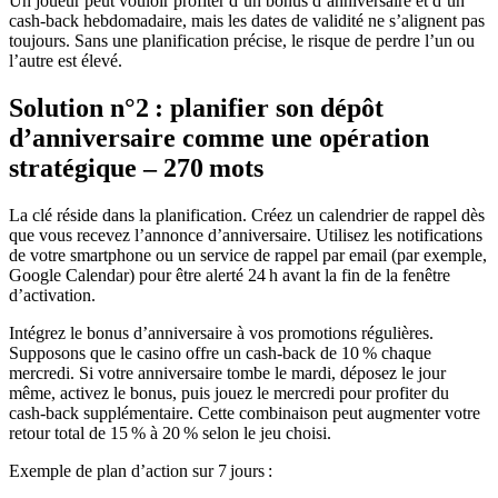
Un joueur peut vouloir profiter d’un bonus d’anniversaire et d’un
cash‑back hebdomadaire, mais les dates de validité ne s’alignent pas
toujours. Sans une planification précise, le risque de perdre l’un ou
l’autre est élevé.
Solution n°2 : planifier son dépôt
d’anniversaire comme une opération
stratégique – 270 mots
La clé réside dans la planification. Créez un calendrier de rappel dès
que vous recevez l’annonce d’anniversaire. Utilisez les notifications
de votre smartphone ou un service de rappel par email (par exemple,
Google Calendar) pour être alerté 24 h avant la fin de la fenêtre
d’activation.
Intégrez le bonus d’anniversaire à vos promotions régulières.
Supposons que le casino offre un cash‑back de 10 % chaque
mercredi. Si votre anniversaire tombe le mardi, déposez le jour
même, activez le bonus, puis jouez le mercredi pour profiter du
cash‑back supplémentaire. Cette combinaison peut augmenter votre
retour total de 15 % à 20 % selon le jeu choisi.
Exemple de plan d’action sur 7 jours :