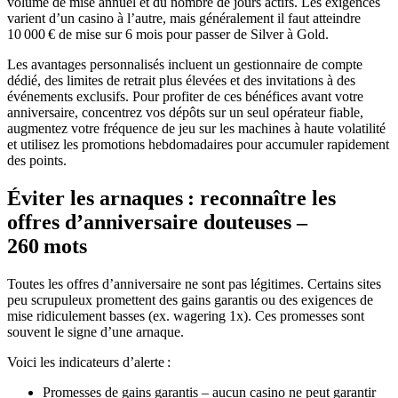
volume de mise annuel et du nombre de jours actifs. Les exigences
varient d’un casino à l’autre, mais généralement il faut atteindre
10 000 € de mise sur 6 mois pour passer de Silver à Gold.
Les avantages personnalisés incluent un gestionnaire de compte
dédié, des limites de retrait plus élevées et des invitations à des
événements exclusifs. Pour profiter de ces bénéfices avant votre
anniversaire, concentrez vos dépôts sur un seul opérateur fiable,
augmentez votre fréquence de jeu sur les machines à haute volatilité
et utilisez les promotions hebdomadaires pour accumuler rapidement
des points.
Éviter les arnaques : reconnaître les
offres d’anniversaire douteuses –
260 mots
Toutes les offres d’anniversaire ne sont pas légitimes. Certains sites
peu scrupuleux promettent des gains garantis ou des exigences de
mise ridiculement basses (ex. wagering 1x). Ces promesses sont
souvent le signe d’une arnaque.
Voici les indicateurs d’alerte :
Promesses de gains garantis – aucun casino ne peut garantir