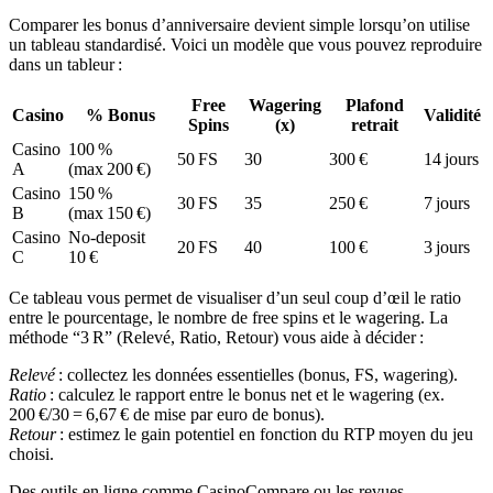
Comparer les bonus d’anniversaire devient simple lorsqu’on utilise
un tableau standardisé. Voici un modèle que vous pouvez reproduire
dans un tableur :
Free
Wagering
Plafond
Casino
% Bonus
Validité
Spins
(x)
retrait
Casino
100 %
50 FS
30
300 €
14 jours
A
(max 200 €)
Casino
150 %
30 FS
35
250 €
7 jours
B
(max 150 €)
Casino
No‑deposit
20 FS
40
100 €
3 jours
C
10 €
Ce tableau vous permet de visualiser d’un seul coup d’œil le ratio
entre le pourcentage, le nombre de free spins et le wagering. La
méthode “3 R” (Relevé, Ratio, Retour) vous aide à décider :
Relevé
: collectez les données essentielles (bonus, FS, wagering).
Ratio
: calculez le rapport entre le bonus net et le wagering (ex.
200 €/30 = 6,67 € de mise par euro de bonus).
Retour
: estimez le gain potentiel en fonction du RTP moyen du jeu
choisi.
Des outils en ligne comme CasinoCompare ou les revues