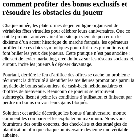
comment profiter des bonus exclusifs et
résoudre les obstacles du joueur
Chaque année, les plateformes de jeu en ligne organisent de
véritables fêtes virtuelles pour célébrer leurs anniversaires. Que ce
soit le premier anniversaire d’un site qui vient de percer ou le
dixième d’un acteur historique du marché français, les opérateurs
profitent de ces dates symboliques pour offrir des promotions qui
font briller les yeux des joueurs. Cette pratique n’est pas anodine :
elle sert de levier marketing, crée du buzz sur les réseaux sociaux et,
surtout, incite les joueurs à déposer davantage.
Pourtant, derrière le feu d’artifice des offres se cache un problème
récurrent : la difficulté à identifier les meilleures promotions parmi la
myriade de bonus saisonniers, de cash‑back hebdomadaires et
d’offres de bienvenue. Beaucoup de joueurs se retrouvent
submergés, lisent à peine les conditions d’utilisation et finissent par
perdre un bonus ou voir leurs gains bloqués.
Solution : cet article décortique les bonus d’anniversaire, montre
comment les comparer et les exploiter au maximum. Nous vous
fournirons des outils concrets, des check‑lists et des stratégies de
planification afin que chaque anniversaire devienne une véritable
aubaine.