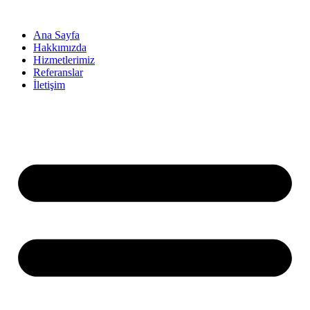
İçeriğe
atla
Ana Sayfa
Hakkımızda
Hizmetlerimiz
Referanslar
İletişim