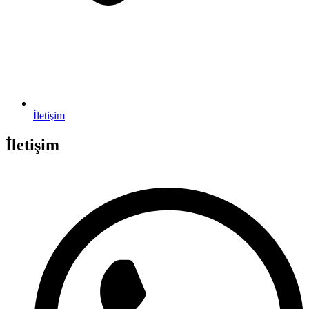
İletişim
İletişim