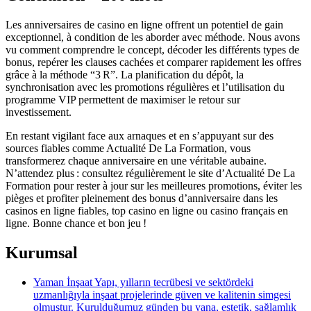
Les anniversaires de casino en ligne offrent un potentiel de gain
exceptionnel, à condition de les aborder avec méthode. Nous avons
vu comment comprendre le concept, décoder les différents types de
bonus, repérer les clauses cachées et comparer rapidement les offres
grâce à la méthode “3 R”. La planification du dépôt, la
synchronisation avec les promotions régulières et l’utilisation du
programme VIP permettent de maximiser le retour sur
investissement.
En restant vigilant face aux arnaques et en s’appuyant sur des
sources fiables comme Actualité De La Formation, vous
transformerez chaque anniversaire en une véritable aubaine.
N’attendez plus : consultez régulièrement le site d’Actualité De La
Formation pour rester à jour sur les meilleures promotions, éviter les
pièges et profiter pleinement des bonus d’anniversaire dans les
casinos en ligne fiables, top casino en ligne ou casino français en
ligne. Bonne chance et bon jeu !
Kurumsal
Yaman İnşaat Yapı, yılların tecrübesi ve sektördeki
uzmanlığıyla inşaat projelerinde güven ve kalitenin simgesi
olmuştur. Kurulduğumuz günden bu yana, estetik, sağlamlık