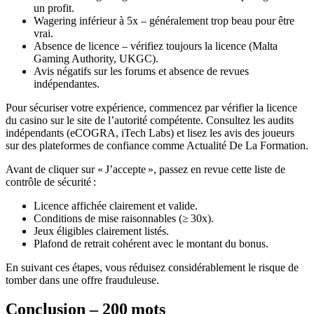
un profit.
Wagering inférieur à 5x – généralement trop beau pour être
vrai.
Absence de licence – vérifiez toujours la licence (Malta
Gaming Authority, UKGC).
Avis négatifs sur les forums et absence de revues
indépendantes.
Pour sécuriser votre expérience, commencez par vérifier la licence
du casino sur le site de l’autorité compétente. Consultez les audits
indépendants (eCOGRA, iTech Labs) et lisez les avis des joueurs
sur des plateformes de confiance comme Actualité De La Formation.
Avant de cliquer sur « J’accepte », passez en revue cette liste de
contrôle de sécurité :
Licence affichée clairement et valide.
Conditions de mise raisonnables (≥ 30x).
Jeux éligibles clairement listés.
Plafond de retrait cohérent avec le montant du bonus.
En suivant ces étapes, vous réduisez considérablement le risque de
tomber dans une offre frauduleuse.
Conclusion – 200 mots