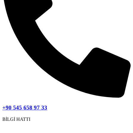
+90 545 658 97 33
BİLGİ HATTI