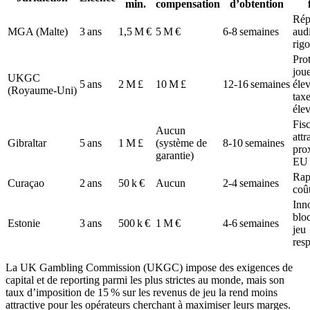
min.
compensation
d’obtention
Rép
MGA (Malte)
3 ans
1,5 M €
5 M €
6‑8 semaines
aud
rig
Pro
joue
UKGC
5 ans
2 M £
10 M £
12‑16 semaines
éle
(Royaume‑Uni)
tax
éle
Fisc
Aucun
attr
Gibraltar
5 ans
1 M £
(système de
8‑10 semaines
pro
garantie)
EU
Rap
Curaçao
2 ans
50 k €
Aucun
2‑4 semaines
coût
Inn
blo
Estonie
3 ans
500 k €
1 M €
4‑6 semaines
jeu
res
La UK Gambling Commission (UKGC) impose des exigences de
capital et de reporting parmi les plus strictes au monde, mais son
taux d’imposition de 15 % sur les revenus de jeu la rend moins
attractive pour les opérateurs cherchant à maximiser leurs marges.