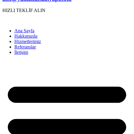
HIZLI TEKLİF ALIN
Ana Sayfa
Hakkımızda
Hizmetlerimiz
Referanslar
İletişim