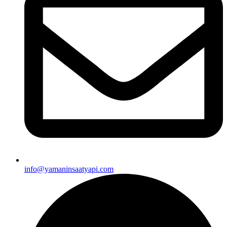
info@yamaninsaatyapi.com