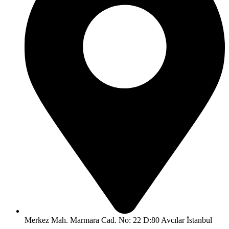
Merkez Mah. Marmara Cad. No: 22 D:80 Avcılar İstanbul