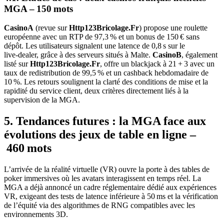
MGA – 150 mots
CasinoA
(revue sur
Http123Bricolage.Fr
) propose une roulette
européenne avec un RTP de 97,3 % et un bonus de 150 € sans
dépôt. Les utilisateurs signalent une latence de 0,8 s sur le
live‑dealer, grâce à des serveurs situés à Malte.
CasinoB
, également
listé sur
Http123Bricolage.Fr
, offre un blackjack à 21 + 3 avec un
taux de redistribution de 99,5 % et un cashback hebdomadaire de
10 %. Les retours soulignent la clarté des conditions de mise et la
rapidité du service client, deux critères directement liés à la
supervision de la MGA.
5. Tendances futures : la MGA face aux
évolutions des jeux de table en ligne –
460 mots
L’arrivée de la réalité virtuelle (VR) ouvre la porte à des tables de
poker immersives où les avatars interagissent en temps réel. La
MGA a déjà annoncé un cadre réglementaire dédié aux expériences
VR, exigeant des tests de latence inférieure à 50 ms et la vérification
de l’équité via des algorithmes de RNG compatibles avec les
environnements 3D.