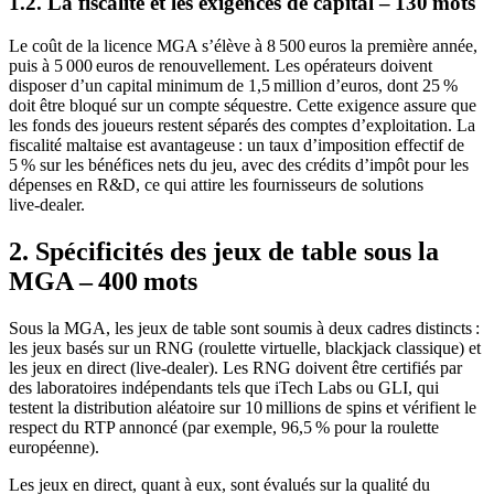
1.2. La fiscalité et les exigences de capital – 130 mots
Le coût de la licence MGA s’élève à 8 500 euros la première année,
puis à 5 000 euros de renouvellement. Les opérateurs doivent
disposer d’un capital minimum de 1,5 million d’euros, dont 25 %
doit être bloqué sur un compte séquestre. Cette exigence assure que
les fonds des joueurs restent séparés des comptes d’exploitation. La
fiscalité maltaise est avantageuse : un taux d’imposition effectif de
5 % sur les bénéfices nets du jeu, avec des crédits d’impôt pour les
dépenses en R&D, ce qui attire les fournisseurs de solutions
live‑dealer.
2. Spécificités des jeux de table sous la
MGA – 400 mots
Sous la MGA, les jeux de table sont soumis à deux cadres distincts :
les jeux basés sur un RNG (roulette virtuelle, blackjack classique) et
les jeux en direct (live‑dealer). Les RNG doivent être certifiés par
des laboratoires indépendants tels que iTech Labs ou GLI, qui
testent la distribution aléatoire sur 10 millions de spins et vérifient le
respect du RTP annoncé (par exemple, 96,5 % pour la roulette
européenne).
Les jeux en direct, quant à eux, sont évalués sur la qualité du