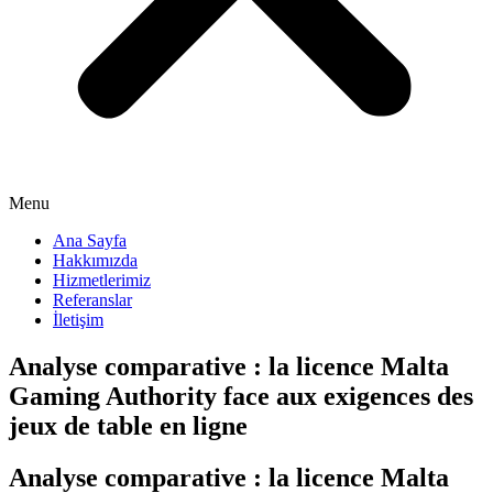
Menu
Ana Sayfa
Hakkımızda
Hizmetlerimiz
Referanslar
İletişim
Analyse comparative : la licence Malta
Gaming Authority face aux exigences des
jeux de table en ligne
Analyse comparative : la licence Malta